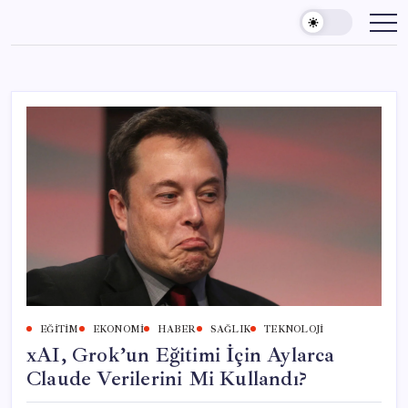
Skip
to
content
EĞITIM
EKONOMI
HABER
SAĞLIK
TEKNOLOJI
xAI, Grok’un Eğitimi İçin Aylarca
Claude Verilerini Mi Kullandı?