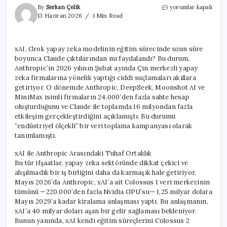
xAI,
By
Serkan Çelik
yorumlar kapalı
Grok’un
13 Haziran 2026
1 Min Read
Eğitimi
İçin
Aylarca
xAI, Grok yapay zeka modelinin eğitim sürecinde uzun süre
Claude
boyunca Claude çıktılarından mı faydalandı? Bu durum,
Verilerini
Mi
Anthropic’in 2026 yılının Şubat ayında Çin merkezli yapay
Kullandı?
zeka firmalarına yönelik yaptığı ciddi suçlamaları akıllara
için
getiriyor. O dönemde Anthropic, DeepSeek, Moonshot AI ve
MiniMax isimli firmaların 24.000’den fazla sahte hesap
oluşturduğunu ve Claude ile toplamda 16 milyondan fazla
etkileşim gerçekleştirdiğini açıklamıştı. Bu durumu
“endüstriyel ölçekli” bir veri toplama kampanyası olarak
tanımlamıştı.
xAI ile Anthropic Arasındaki Tuhaf Ortaklık
Bu tür ifşaatlar, yapay zeka sektöründe dikkat çekici ve
alışılmadık bir iş birliğini daha da karmaşık hale getiriyor.
Mayıs 2026’da Anthropic, xAI’a ait Colossus 1 veri merkezinin
tümünü —220.000’den fazla Nvidia GPU’su— 1,25 milyar dolara
Mayıs 2029’a kadar kiralama anlaşması yaptı. Bu anlaşmanın,
xAI’a 40 milyar doları aşan bir gelir sağlaması bekleniyor.
Bunun yanında, xAI kendi eğitim süreçlerini Colossus 2