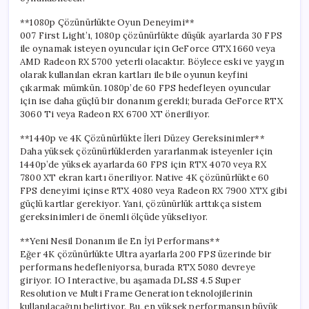
için
**1080p Çözünürlükte Oyun Deneyimi**
007 First Light’ı, 1080p çözünürlükte düşük ayarlarda 30 FPS
ile oynamak isteyen oyuncular için GeForce GTX 1660 veya
AMD Radeon RX 5700 yeterli olacaktır. Böylece eski ve yaygın
olarak kullanılan ekran kartları ile bile oyunun keyfini
çıkarmak mümkün. 1080p’de 60 FPS hedefleyen oyuncular
için ise daha güçlü bir donanım gerekli; burada GeForce RTX
3060 Ti veya Radeon RX 6700 XT öneriliyor.
**1440p ve 4K Çözünürlükte İleri Düzey Gereksinimler**
Daha yüksek çözünürlüklerden yararlanmak isteyenler için
1440p’de yüksek ayarlarda 60 FPS için RTX 4070 veya RX
7800 XT ekran kartı öneriliyor. Native 4K çözünürlükte 60
FPS deneyimi içinse RTX 4080 veya Radeon RX 7900 XTX gibi
güçlü kartlar gerekiyor. Yani, çözünürlük arttıkça sistem
gereksinimleri de önemli ölçüde yükseliyor.
**Yeni Nesil Donanım ile En İyi Performans**
Eğer 4K çözünürlükte Ultra ayarlarla 200 FPS üzerinde bir
performans hedefleniyorsa, burada RTX 5080 devreye
giriyor. IO Interactive, bu aşamada DLSS 4.5 Super
Resolution ve Multi Frame Generation teknolojilerinin
kullanılacağını belirtiyor. Bu, en yüksek performansın büyük