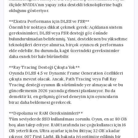
ölçüde NVIDIA’nın yapay zeka destekli teknolojilerine bağlı
olduğunu gösteriyor.
**Ekstra Performans için DLSS ve FSR**
Önemli bir noktaya dikkat çekmek gerek: Açıklanan sistem
gereksinimleri, DLSS veya FSR desteği göz önünde
bulundurulmadan belirlenmiş. Yani, desteklenen bu yükseltme
teknolojileri devreye alınırsa, birçok oyuncu ek performans
elde edebilir. Bu durumda, kağıt üzerindeki gereksinimler
daha esnek bir hale bürünebilir.
**Ray Tracing Desteği Çıkışta Yok**
Oyunda DLSS 4.5 ve Dynamic Frame Generation özellikleri
çıkışta mevcut olacak. Ancak, Path Tracing veya Full Ray
Tracing desteği oyunun ilk sürümünde yer almayacak ve bu
güncellemenin 2026 yazında gelmesi planlanıyor. Bu da
demektir ki, en gelişmiş görsel deneyim için oyuncuların
biraz daha beklemesi gerekecek.
**Depolama ve RAM Gereksinimleri**
Tüm seviyelerde SSD kullanılması zorunlu. Oyun, en az 80 GB
boş alan talep ediyor. RAM tarafında ise çoğu kullanıcı için 16
GB yeterli iken, Ultra ayarlar için bu ihtiyaç 32 GB’a kadar
çıkıyor. 007 First Light, ilk bakışta iyi optimize edilmiş bir