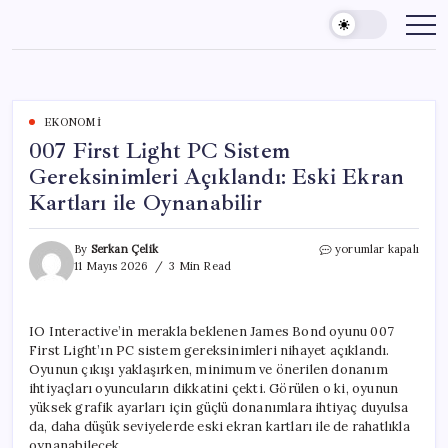
Skip
to
content
EKONOMI
007 First Light PC Sistem
Gereksinimleri Açıklandı: Eski Ekran
Kartları ile Oynanabilir
007
By
Serkan Çelik
yorumlar kapalı
First
11 Mayıs 2026
3 Min Read
Light
PC
Sistem
IO Interactive’in merakla beklenen James Bond oyunu 007
Gereksinimleri
First Light’ın PC sistem gereksinimleri nihayet açıklandı.
Açıklandı:
Eski
Oyunun çıkışı yaklaşırken, minimum ve önerilen donanım
Ekran
ihtiyaçları oyuncuların dikkatini çekti. Görülen o ki, oyunun
Kartları
yüksek grafik ayarları için güçlü donanımlara ihtiyaç duyulsa
ile
da, daha düşük seviyelerde eski ekran kartları ile de rahatlıkla
Oynanabilir
oynanabilecek.