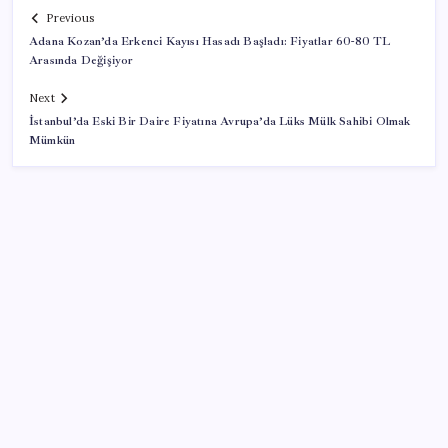
Previous
Adana Kozan’da Erkenci Kayısı Hasadı Başladı: Fiyatlar 60-80 TL
Arasında Değişiyor
Next
İstanbul’da Eski Bir Daire Fiyatına Avrupa’da Lüks Mülk Sahibi Olmak
Mümkün
SON YAZILAR
Erdoğan ve YAŞ üyeleri, Anıtkabir’i ziyaret etti
The Odyssey Ubisoft’a Yaradı: Assassin’s Creed