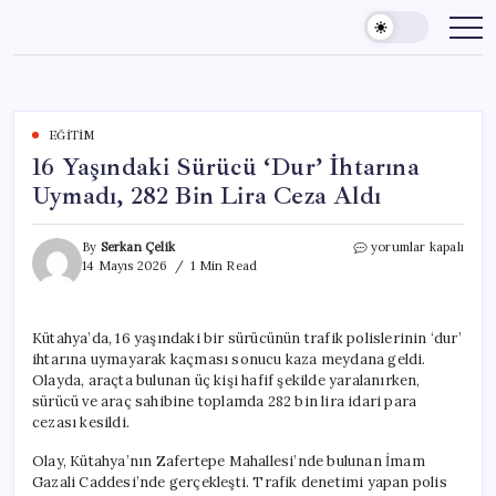
Skip
to
content
EĞITIM
16 Yaşındaki Sürücü ‘Dur’ İhtarına
Uymadı, 282 Bin Lira Ceza Aldı
16
By
Serkan Çelik
yorumlar kapalı
Yaşındaki
14 Mayıs 2026
1 Min Read
Sürücü
‘Dur’
İhtarına
Kütahya’da, 16 yaşındaki bir sürücünün trafik polislerinin ‘dur’
Uymadı,
ihtarına uymayarak kaçması sonucu kaza meydana geldi.
282
Bin
Olayda, araçta bulunan üç kişi hafif şekilde yaralanırken,
Lira
sürücü ve araç sahibine toplamda 282 bin lira idari para
Ceza
cezası kesildi.
Aldı
için
Olay, Kütahya’nın Zafertepe Mahallesi’nde bulunan İmam
Gazali Caddesi’nde gerçekleşti. Trafik denetimi yapan polis