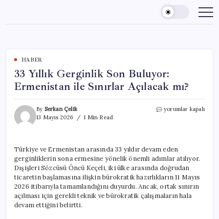
Skip
to
content
HABER
33 Yıllık Gerginlik Son Buluyor:
Ermenistan ile Sınırlar Açılacak mı?
33
By
Serkan Çelik
yorumlar kapalı
Yıllık
13 Mayıs 2026
1 Min Read
Gerginlik
Son
Buluyor:
Türkiye ve Ermenistan arasında 33 yıldır devam eden
Ermenistan
gerginliklerin sona ermesine yönelik önemli adımlar atılıyor.
ile
Sınırlar
Dışişleri Sözcüsü Öncü Keçeli, iki ülke arasında doğrudan
Açılacak
ticaretin başlamasına ilişkin bürokratik hazırlıkların 11 Mayıs
mı?
2026 itibarıyla tamamlandığını duyurdu. Ancak, ortak sınırın
için
açılması için gerekli teknik ve bürokratik çalışmaların hala
devam ettiğini belirtti.