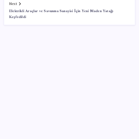
Next
Elektrikli Araçlar ve Savunma Sanayisi İçin Yeni Maden Yatağı
Keşfedildi
SON YAZILAR
Erdoğan ve YAŞ üyeleri, Anıtkabir’i ziyaret etti
The Odyssey Ubisoft’a Yaradı: Assassin’s Creed
Odyssey’e Büyük İlgi
Japon çip üreticisi karını katladı
Remedy’den dikkat çeken GTA 6 çıkışı: “Bizi