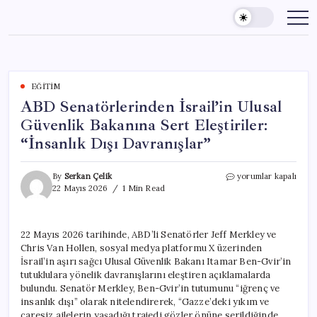
Skip
to
content
EĞITIM
ABD Senatörlerinden İsrail’in Ulusal
Güvenlik Bakanına Sert Eleştiriler:
“İnsanlık Dışı Davranışlar”
ABD
By
Serkan Çelik
yorumlar kapalı
Senatörlerinden
22 Mayıs 2026
1 Min Read
İsrail’in
Ulusal
Güvenlik
22 Mayıs 2026 tarihinde, ABD’li Senatörler Jeff Merkley ve
Bakanına
Chris Van Hollen, sosyal medya platformu X üzerinden
Sert
Eleştiriler:
İsrail’in aşırı sağcı Ulusal Güvenlik Bakanı Itamar Ben-Gvir’in
“İnsanlık
tutuklulara yönelik davranışlarını eleştiren açıklamalarda
Dışı
bulundu. Senatör Merkley, Ben-Gvir’in tutumunu “iğrenç ve
Davranışlar”
insanlık dışı” olarak nitelendirerek, “Gazze’deki yıkım ve
için
çaresiz ailelerin yaşadığı trajedi gözler önüne serildiğinde,