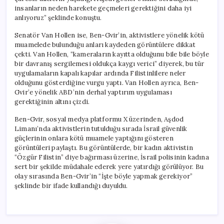
insanların neden harekete geçmeleri gerektiğini daha iyi
anlıyoruz” şeklinde konuştu.
Senatör Van Hollen ise, Ben-Gvir’in, aktivistlere yönelik kötü
muamelede bulunduğu anları kaydeden görüntülere dikkat
çekti. Van Hollen, “kameraların kayıtta olduğunu bile bile böyle
bir davranış sergilemesi oldukça kaygı verici” diyerek, bu tür
uygulamaların kapalı kapılar ardında Filistinlilere neler
olduğunu gösterdiğine vurgu yaptı. Van Hollen ayrıca, Ben-
Gvir’e yönelik ABD’nin derhal yaptırım uygulaması
gerektiğinin altını çizdi.
Ben-Gvir, sosyal medya platformu X üzerinden, Aşdod
Limanı’nda aktivistlerin tutulduğu sırada İsrail güvenlik
güçlerinin onlara kötü muamele yaptığını gösteren
görüntüleri paylaştı. Bu görüntülerde, bir kadın aktivistin
“Özgür Filistin” diye bağırması üzerine, İsrail polisinin kadına
sert bir şekilde müdahale ederek yere yatırdığı görülüyor. Bu
olay sırasında Ben-Gvir’in “İşte böyle yapmak gerekiyor”
şeklinde bir ifade kullandığı duyuldu.