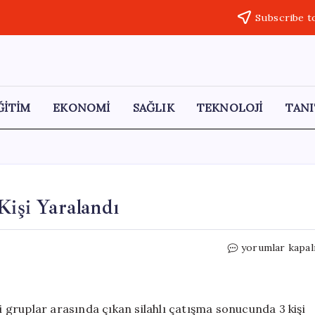
Subscribe t
ĞİTİM
EKONOMİ
SAĞLIK
TEKNOLOJİ
TANI
Kişi Yaralandı
Adıyaman’da
yorumlar kapal
Silahlı
Çatışma:
3
Kişi
gruplar arasında çıkan silahlı çatışma sonucunda 3 kişi