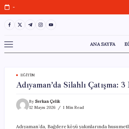
Skip
-
to
content
https://www.facebook.com/
https://twitter.com/
https://t.me/
https://www.instagram.com/
https://youtube.com/
ANA SAYFA
E
EĞITIM
Adıyaman’da Silahlı Çatışma: 3 
By
Serkan Çelik
12 Mayıs 2026
1 Min Read
Adıyaman’da, Bağdere köyü yakınlarında husumetli 