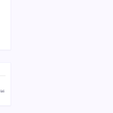
Sayaç
Kategoriler
Eğitim
Ekonomi
Haber
Sağlık
izi
Teknoloji