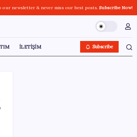
o our newsletter & never miss our best posts.
Subscribe Now!
TIM
İLETİŞİM
Subscribe
ı
SON YAZILAR
Erdoğan ve YAŞ üyeleri, Anıtkabir’i ziyaret
etti