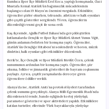
Kumluca Spor İlçe Müdürü Erol Koca, yaptığı konuşmada, Gazi
Mustafa Kemal Atatürk’ün bağımsızlık mücadelesinin
başlangıcı olan 19 Mayıs’ın önemini vurguladı. Etkinlikte,
öğrenciler şiirler okurken, tekvando, atletizm ve halk oyunları
gibi çeşitli gösteriler sergilendi. Tören, öğrencilerin
düzenlediği resmi geçit ile sona erdi.
Kaş ilçesinde, Ağullu Futbol Sahası’nda gerçekleştirilen
kutlamalarda Gençlik ve Spor İlçe Müdürü Ahmet Yunus Yiğit,
günün anlamını belirten bir konuşma yaptı. Öğrenciler,
Atatürk’ün Gençliğe Hitabesi’ni seslendirdi ve horon, müzik
dinletisi, halk oyunları gibi etkinlikler düzenlendi.
Serik’te, İlçe Gençlik ve Spor Müdürü Mevlüt Özen, çelenk
sunumunun ardından bir konuşma yaptı. Öğrenciler, şiir
okuma, folklor ve jimnastik gösterileri ile bayram coşkusunu
paylaştı. Ayrıca, çeşitli yarışmalarda dereceye giren
öğrencilere ödüller verildi.
Alanya’da ise, Atatürk Anıtı’na protokol üyeleri tarafından
çelenk sunumu gerçekleşti. Alanya Milli Egemenlik Stadı’nda
düzenlenen törende, bando eşliğinde kortej yürüyüşü,
paramotor gösterisi ve spor aktiviteleri yapıldı. Etkinliklere
katılan turistler, ellerinde Türk bayraklarıyla yürüyüşe