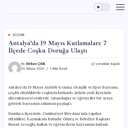
Skip
to
content
EĞITIM
Antalya’da 19 Mayıs Kutlamaları: 7
İlçede Coşku Doruğa Ulaştı
Antalya’da
By
Serkan Çelik
yorumlar kapalı
19
20 Mayıs 2026
1 Min Read
Mayıs
Kutlamaları:
7
Antalya’da 19 Mayıs Atatürk’ü Anma, Gençlik ve Spor Bayramı,
İlçede
çeşitli etkinliklerle coşkuyla kutlandı. Şehrin yedi ilçesinde
Coşku
Doruğa
düzenlenen törenlerde, vatandaşlar ve öğrenciler bir araya
Ulaştı
gelerek bayramın anlamını paylaştı.
için
Kumluca ilçesinde, Cumhuriyet Meydanı’nda yapılan
etkinlikte, Kaymakam Bahadır Güneş ve Belediye Başkanı
Mesut Avcıoğlu, halkın ve öğrencilerin bayramını kutladı.