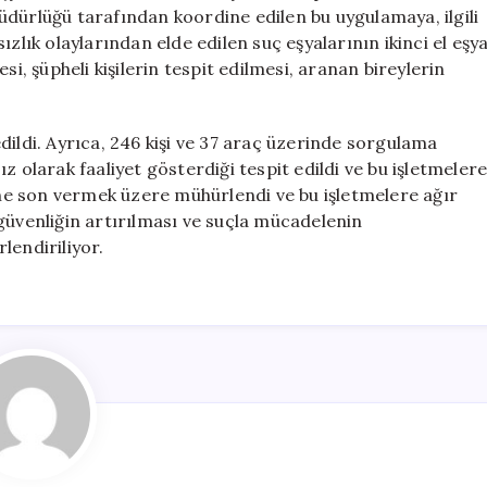
İş
üdürlüğü tarafından koordine edilen bu uygulamaya, ilgili
Yerlerine
zlık olaylarından elde edilen suç eşyalarının ikinci el eşy
Sert
si, şüpheli kişilerin tespit edilmesi, aranan bireylerin
Denetim
için
dildi. Ayrıca, 246 kişi ve 37 araç üzerinde sorgulama
z olarak faaliyet gösterdiği tespit edildi ve bu işletmeler
lerine son vermek üzere mühürlendi ve bu işletmelere ağır
güvenliğin artırılması ve suçla mücadelenin
lendiriliyor.