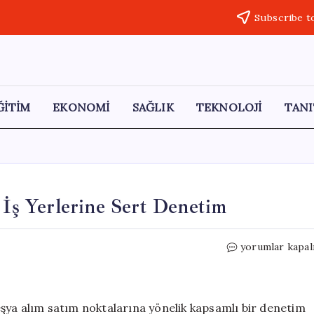
Subscribe t
ĞİTİM
EKONOMİ
SAĞLIK
TEKNOLOJİ
TANI
 İş Yerlerine Sert Denetim
Antalya’da
yorumlar kapal
İkinci
El
Eşya
Satan
l eşya alım satım noktalarına yönelik kapsamlı bir denetim