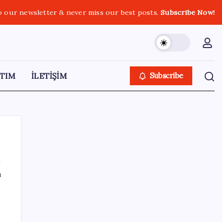
o our newsletter & never miss our best posts.
Subscribe Now!
TIM
İLETİŞİM
Subscribe
ı
SON YAZILAR
Erdoğan ve YAŞ üyeleri, Anıtkabir’i ziyaret
etti