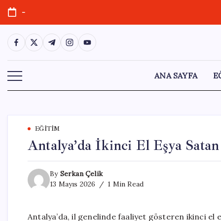
Skip
-
to
content
https://www.facebook.com/
https://twitter.com/
https://t.me/
https://www.instagram.com/
https://youtube.com/
ANA SAYFA
E
EĞITIM
Antalya’da İkinci El Eşya Satan
By
Serkan Çelik
13 Mayıs 2026
1 Min Read
Antalya’da, il genelinde faaliyet gösteren ikinci e