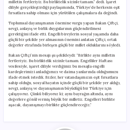
milletin fertleriyiz. Bu birliktelik sizinle tamam.” dedi. İşaret
diliyle gerçekleştirdiği paylaşımında, Türkiye’de herkesin eşit
fırsatlara sahip olması için yürütülen çalışmalara da değindi.
Toplumsal dayanışmanın önemine vurgu yapan Bakan Çiftçi,
sevgi, anlayış ve birlik duygularının güçlendirilmesi
gerektiğini ifade etti. Engelli bireylerin sosyal yaşamda daha
güçlü bir şekilde yer almasının önemini anlatan Çiftçi, ortak
değerler etrafında birleşen güçlü bir millet olduklarını söyledi.
Bakan Çiftçi’nin mesajı şu şekildeydi: “Birlikte aynı milletin
fertleriyiz. Bu birliktelik sizinle tamam. Engelliler Haftası
vesilesiyle, işaret diliyle verdiğimiz bu mesajla engelli
kardeşlerimizi anladığımızı ve daima yanlarında olduğumuzu
ifade etmek istedik. Bizler, her vatandaşımızın eşit fırsatlara
sahip olduğu, sosyal hayatın içinde güçlü bir şekilde yer aldığı,
sevgi, anlayış ve dayanışmanın büyüdüğü bir Türkiye için
çalışıyoruz. Çünkü biliyoruz ki; aynı bayrağın altında, aynı
değerlere gönül vermiş büyük bir milletiz. Engelleri birlikte
aşacak, dayanışmayı birlikte güçlendireceğiz.”