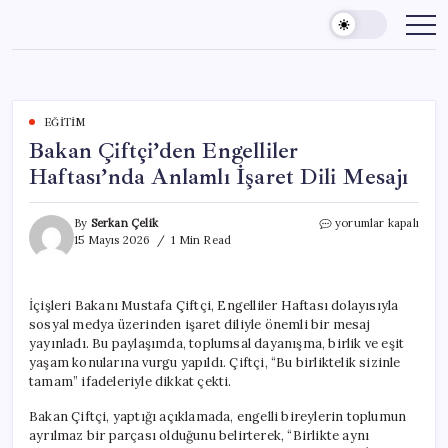
Skip
to
content
EĞITIM
Bakan Çiftçi’den Engelliler
Haftası’nda Anlamlı İşaret Dili Mesajı
Bakan
By
Serkan Çelik
yorumlar kapalı
Çiftçi’den
15 Mayıs 2026
1 Min Read
Engelliler
Haftası’nda
Anlamlı
İçişleri Bakanı Mustafa Çiftçi, Engelliler Haftası dolayısıyla
İşaret
sosyal medya üzerinden işaret diliyle önemli bir mesaj
Dili
Mesajı
yayınladı. Bu paylaşımda, toplumsal dayanışma, birlik ve eşit
için
yaşam konularına vurgu yapıldı. Çiftçi, “Bu birliktelik sizinle
tamam” ifadeleriyle dikkat çekti.
Bakan Çiftçi, yaptığı açıklamada, engelli bireylerin toplumun
ayrılmaz bir parçası olduğunu belirterek, “Birlikte aynı