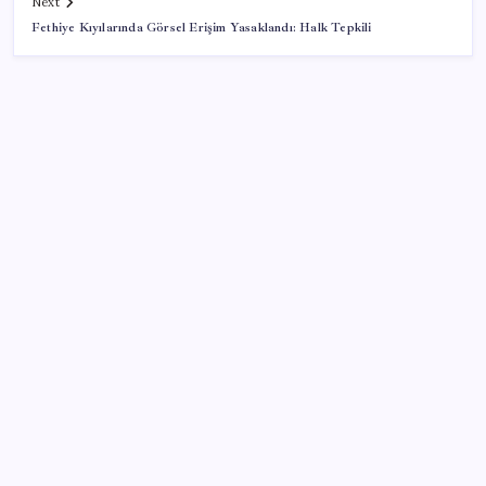
Next
Fethiye Kıyılarında Görsel Erişim Yasaklandı: Halk Tepkili
SON YAZILAR
İYİ Parti’den ‘çerçeve yasa’ hamlesi: Komisyon’dan
canlı yayın açtı
500 tam puan almıştı… LGS birincisi Umut’un tercihi
belli oldu
Eğitim-İş Genel Başkanı Özbay’dan LGS
değerlendirmesi: ‘Eğitim planlaması siyasi ve
ideolojik tercihlerle yapılıyor’