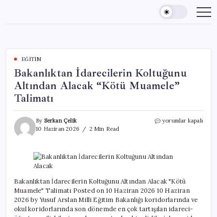
Skip
to
content
EĞITIM
Bakanlıktan İdarecilerin Koltuğunu
Altından Alacak “Kötü Muamele”
Talimatı
Bakanlıktan
By
Serkan Çelik
yorumlar kapalı
İdarecilerin
10 Haziran 2026
2 Min Read
Koltuğunu
Altından
Alacak
“Kötü
Muamele”
Talimatı
Bakanlıktan İdarecilerin Koltuğunu Altından Alacak "Kötü
için
Muamele" Talimatı Posted on 10 Haziran 2026 10 Haziran
2026 by Yusuf Arslan Milli Eğitim Bakanlığı koridorlarında ve
okul koridorlarında son dönemde en çok tartışılan idareci-