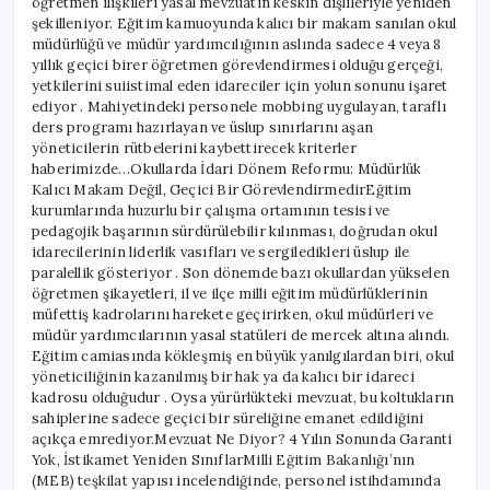
öğretmen ilişkileri yasal mevzuatın keskin dişlileriyle yeniden
şekilleniyor. Eğitim kamuoyunda kalıcı bir makam sanılan okul
müdürlüğü ve müdür yardımcılığının aslında sadece 4 veya 8
yıllık geçici birer öğretmen görevlendirmesi olduğu gerçeği,
yetkilerini suiistimal eden idareciler için yolun sonunu işaret
ediyor . Mahiyetindeki personele mobbing uygulayan, taraflı
ders programı hazırlayan ve üslup sınırlarını aşan
yöneticilerin rütbelerini kaybettirecek kriterler
haberimizde…Okullarda İdari Dönem Reformu: Müdürlük
Kalıcı Makam Değil, Geçici Bir GörevlendirmedirEğitim
kurumlarında huzurlu bir çalışma ortamının tesisi ve
pedagojik başarının sürdürülebilir kılınması, doğrudan okul
idarecilerinin liderlik vasıfları ve sergiledikleri üslup ile
paralellik gösteriyor . Son dönemde bazı okullardan yükselen
öğretmen şikayetleri, il ve ilçe milli eğitim müdürlüklerinin
müfettiş kadrolarını harekete geçirirken, okul müdürleri ve
müdür yardımcılarının yasal statüleri de mercek altına alındı.
Eğitim camiasında kökleşmiş en büyük yanılgılardan biri, okul
yöneticiliğinin kazanılmış bir hak ya da kalıcı bir idareci
kadrosu olduğudur . Oysa yürürlükteki mevzuat, bu koltukların
sahiplerine sadece geçici bir süreliğine emanet edildiğini
açıkça emrediyor.Mevzuat Ne Diyor? 4 Yılın Sonunda Garanti
Yok, İstikamet Yeniden SınıflarMilli Eğitim Bakanlığı’nın
(MEB) teşkilat yapısı incelendiğinde, personel istihdamında