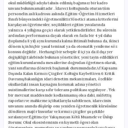
okul müdürlüğü adıyla tahsis edilmiş bağımsız bir kadro
unvanı bulunmamaktadır . İdareci koltuğunda oturan tüm
personelin asli kadrosu aslında Eğitim-Öğretim Hizmetleri
Sınıfı bünyesindeki öğretmenliktir.Yönetici atama kriterlerini
karşılayan öğretmenler, seçildikleri eğitim yuvalarında
yalnızca 4 yıllığına geçici olarak yetkilendirilirler. Bu sürenin
ardından performansa dayalı olarak en fazla bir 4 yıl daha
(toplamda 8 yıl) aynı kurumda kalma ihtimali bulunsa da, ikinci
dönem için hiçbir yasal teminat ya da otomatik yenileme söz
konusu değildir . Herhangi bir sebeple il içi ya da il dışı yer
değişikliği talebinde bulunan yöneticiler, yeni tayin edildikleri
eğitim kurumlarında mesailerine doğrudan öğretmen olarak,
yani sınıflarına dönerek başlamak durumundadır.Af Kapsamı
Dışında Kalan Kırmızı Çizgiler: Koltuğu Kaybettiren 6 Kritik
DavranışBakanlığın idari denetim mekanizmaları, özellikle
okullardaki insan kaynağını korumak adına yönetici
suistimallerine karşı sıfır tolerans politikası uyguluyor . Tek
bir mevzuat maddesinde kodlanmamış olsa dahi, müfettiş
raporları ve mahkeme içtihatlarıyla sabitlenen, idarecinin
unvanını anında düşürüp onu yeniden öğretmenlik kürsüsüne
döndüren majör kusurlar ve kırmızı çizgiler şu şekilde
sıralanıyor:Eğitimciye Yakışmayan Kötü Muamele ve Üslup
Sorunu: Okul ekosisteminin en kıymetli ögesi olan
öğretmenlere, memurlara ve yardımcı personele karşı kırıcı,