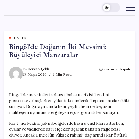
Skip
to
content
HABER
Bingöl’de Doğanın İki Mevsimi:
Büyüleyici Manzaralar
Bingöl’de
By
Serkan Çelik
yorumlar kapalı
Doğanın
13 Mayıs 2026
1 Min Read
İki
Mevsimi:
Büyüleyici
Bingöl’de mevsimlerin dansı, baharın etkisi kendini
Manzaralar
göstermeye başlarken yüksek kesimlerde kış manzaraları hâlâ
için
sürüyor. Doğa, aynı anda hem yeşilin hem de beyazın
muhteşem uyumunu sergileyen eşsiz görüntüler sunuyor.
Kent merkezine yakın bölgelerde hava sıcaklıkları artarken,
ovalar ve vadilerde sarı çiçekler açarak baharın müjdecisi
oluyor. Ancak Bingöl’ün yüksek rakımlı dağlarında kar örtüsü