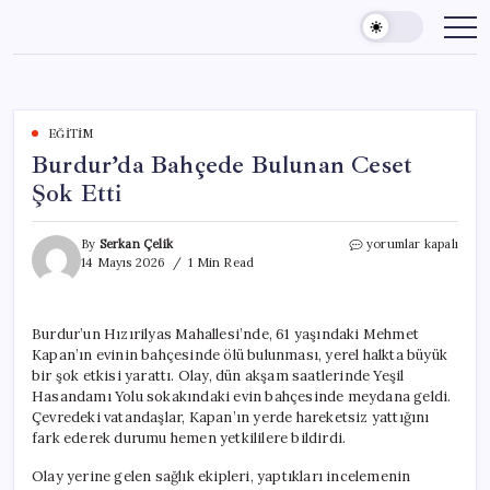
Skip
to
content
EĞITIM
Burdur’da Bahçede Bulunan Ceset
Şok Etti
Burdur’da
By
Serkan Çelik
yorumlar kapalı
Bahçede
14 Mayıs 2026
1 Min Read
Bulunan
Ceset
Şok
Burdur’un Hızırilyas Mahallesi’nde, 61 yaşındaki Mehmet
Etti
Kapan’ın evinin bahçesinde ölü bulunması, yerel halkta büyük
için
bir şok etkisi yarattı. Olay, dün akşam saatlerinde Yeşil
Hasandamı Yolu sokakındaki evin bahçesinde meydana geldi.
Çevredeki vatandaşlar, Kapan’ın yerde hareketsiz yattığını
fark ederek durumu hemen yetkililere bildirdi.
Olay yerine gelen sağlık ekipleri, yaptıkları incelemenin