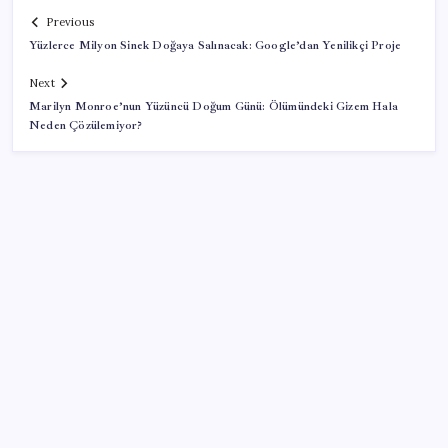
Previous
Yüzlerce Milyon Sinek Doğaya Salınacak: Google’dan Yenilikçi Proje
Next
Marilyn Monroe’nun Yüzüncü Doğum Günü: Ölümündeki Gizem Hala
Neden Çözülemiyor?
SON YAZILAR
Türkiye’ye gelen turistler alışveriş yapmadı, saçını
yaptırdı!
Artık çalışan primi tazminata yansıyacak