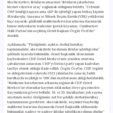
Meclis üyeleri, iktidarın amacının “iktidarın çıkarlarına
hizmet eden bir araç” sağlamak olduğunu belirtti. “Cebinde
CHP kimliği taşıyan ama AKP ile işbirliği yapan birkaç kişinin
iftiralarıyla, Anayasa ve Yüksek Seçim Kurulu (YSK) yetkilerini
hiçe sayarak, güdümlü mahkemelerin kararlarına dayanarak
kimse milyonların iradesine ipotek koyamaz. Cumhuriyet
Halk Partisi’nin seçilmiş Genel Başkanı Özgür Özel’dir”
denildi.
Açıklamada, “Tüzüğümüz açıktır; derhal kurultay
toplanmalıdır, aksi takdirde bu durum iktidar işbirliği olur”
şeklinde uyarıda bulunuldu. Genel Başkanlık döneminde
kaybedenleri CHP Genel Merkezi’nde yeniden oturtma
çabalarının amacının, CHP’yi birinci parti yapan kadroları
tasfiye etmek olduğu ifade edildi. Özgür Özel’in, CHP örgütü
ve delegelerinin oylarıyla 2023 yılından bu yana üç farklı
kurultayda seçildiği ve YSK’dan mazbatasını aldığı hatırlatıldı.
“Mahkeme kararlarının arkasına sığınarak CHP Genel
Merkezi’ne oturanlar kayyum sıfatından öteye geçemezler.
Kayyumların görevi bellidir. 38. ve 39. kurultayları yok sayma
niyetinde iseler, tüzüğümüz net bir şekilde derhal kurultay
toplanmasını gerektirir. Aksi takdirde, seçimleri kaybedip
mahkeme kararına dayanarak Genel Başkanlık iddiasında
bulunanlar, sadece ve sadece iktidar işbirlikçisi olmuş olurlar”