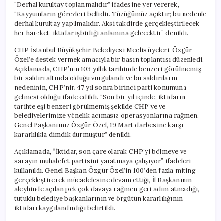
“Derhal kurultay toplanmalıdır” ifadesine yer vererek,
Aksi
“Kayyumların görevleri bellidir. Tüzüğümüz açıktır; bu nedenle
Taktik
derhal kurultay yapılmalıdır. Aksi takdirde gerçekleştirilecek
İktidar
İşbirliği
her hareket, iktidar işbirliği anlamına gelecektir” denildi.
Olur”
için
CHP İstanbul Büyükşehir Belediyesi Meclis üyeleri, Özgür
Özel’e destek vermek amacıyla bir basın toplantısı düzenledi.
Açıklamada, CHP’nin 103 yıllık tarihinde benzeri görülmemiş
bir saldırı altında olduğu vurgulandı ve bu saldırıların
nedeninin, CHP’nin 47 yıl sonra birinci parti konumuna
gelmesi olduğu ifade edildi. “Son bir yıl içinde, iktidarın
tarihte eşi benzeri görülmemiş şekilde CHP’ye ve
belediyelerimize yönelik acımasız operasyonlarına rağmen,
Genel Başkanımız Özgür Özel, 19 Mart darbesine karşı
kararlılıkla dimdik durmuştur” denildi.
Açıklamada, “İktidar, son çare olarak CHP’yi bölmeye ve
sarayın muhalefet partisini yaratmaya çalışıyor” ifadeleri
kullanıldı. Genel Başkan Özgür Özel’in 100’den fazla miting
gerçekleştirerek mücadelesine devam ettiği, İl Başkanının
aleyhinde açılan pek çok davaya rağmen geri adım atmadığı,
tutuklu belediye başkanlarının ve örgütün kararlılığının
iktidarı kaygılandırdığı belirtildi.