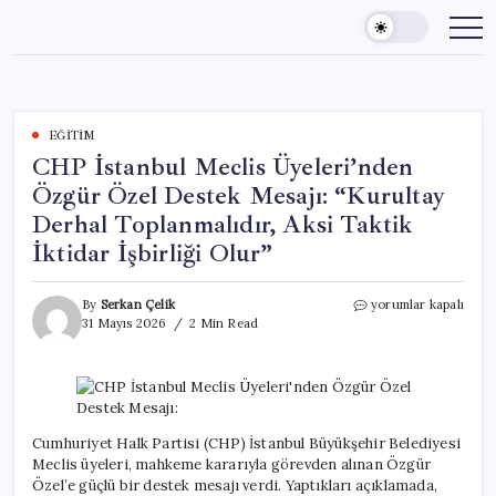
Skip
to
content
EĞITIM
CHP İstanbul Meclis Üyeleri’nden
Özgür Özel Destek Mesajı: “Kurultay
Derhal Toplanmalıdır, Aksi Taktik
İktidar İşbirliği Olur”
CHP
By
Serkan Çelik
yorumlar kapalı
İstanbul
31 Mayıs 2026
2 Min Read
Meclis
Üyeleri’nden
Özgür
Özel
Destek
Mesajı:
Cumhuriyet Halk Partisi (CHP) İstanbul Büyükşehir Belediyesi
“Kurultay
Meclis üyeleri, mahkeme kararıyla görevden alınan Özgür
Derhal
Özel’e güçlü bir destek mesajı verdi. Yaptıkları açıklamada,
Toplanmalıdır,