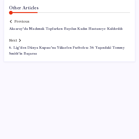
Other Articles
Previous
Aksaray’da Madımak Toplarken Bayılan Kadın Hastaneye Kaldırıldı
Next
6. Lig’den Dünya Kupası’na Yükselen Futbolcu: 36 Yaşındaki Tommy
Smith’in Başarısı
SON YAZILAR
Erdoğan ve YAŞ üyeleri, Anıtkabir’i ziyaret etti