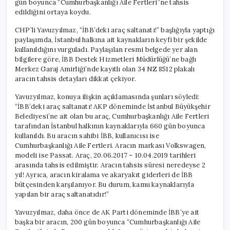
gün boyunca “Cumhurbaşkanlığı Aile Fertleri”ne tahsis
Harcandı!
edildiğini ortaya koydu.
için
CHP’li Yavuzyılmaz, “İBB’deki araç saltanatı!” başlığıyla yaptığı
paylaşımda, İstanbul halkına ait kaynakların keyfi bir şekilde
kullanıldığını vurguladı. Paylaşılan resmi belgede yer alan
bilgilere göre, İBB Destek Hizmetleri Müdürlüğü’ne bağlı
Merkez Garaj Amirliği’nde kayıtlı olan 34 NZ 8512 plakalı
aracın tahsis detayları dikkat çekiyor.
Yavuzyılmaz, konuya ilişkin açıklamasında şunları söyledi:
“İBB’deki araç saltanatı! AKP döneminde İstanbul Büyükşehir
Belediyesi’ne ait olan bu araç, Cumhurbaşkanlığı Aile Fertleri
tarafından İstanbul halkının kaynaklarıyla 660 gün boyunca
kullanıldı. Bu aracın sahibi İBB, kullanıcısı ise
Cumhurbaşkanlığı Aile Fertleri. Aracın markası Volkswagen,
modeli ise Passat. Araç, 20.06.2017 – 10.04.2019 tarihleri
arasında tahsis edilmiştir. Aracın tahsis süresi neredeyse 2
yıl! Ayrıca, aracın kiralama ve akaryakıt giderleri de İBB
bütçesinden karşılanıyor. Bu durum, kamu kaynaklarıyla
yapılan bir araç saltanatıdır!”
Yavuzyılmaz, daha önce de AK Parti döneminde İBB’ye ait
başka bir aracın, 200 gün boyunca “Cumhurbaşkanlığı Aile