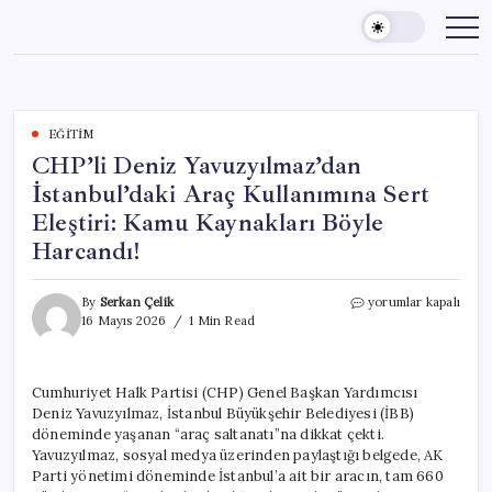
Skip
to
content
EĞITIM
CHP’li Deniz Yavuzyılmaz’dan
İstanbul’daki Araç Kullanımına Sert
Eleştiri: Kamu Kaynakları Böyle
Harcandı!
CHP’li
By
Serkan Çelik
yorumlar kapalı
Deniz
16 Mayıs 2026
1 Min Read
Yavuzyılmaz’dan
İstanbul’daki
Araç
Cumhuriyet Halk Partisi (CHP) Genel Başkan Yardımcısı
Kullanımına
Deniz Yavuzyılmaz, İstanbul Büyükşehir Belediyesi (İBB)
Sert
Eleştiri:
döneminde yaşanan “araç saltanatı”na dikkat çekti.
Kamu
Yavuzyılmaz, sosyal medya üzerinden paylaştığı belgede, AK
Kaynakları
Parti yönetimi döneminde İstanbul’a ait bir aracın, tam 660
Böyle