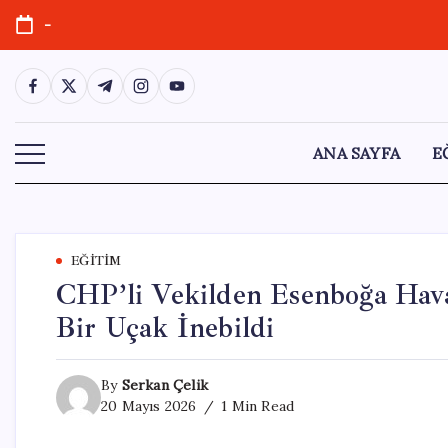
Skip
-
to
content
https://www.facebook.com/
https://twitter.com/
https://t.me/
https://www.instagram.com/
https://youtube.com/
ANA SAYFA
E
EĞITIM
CHP’li Vekilden Esenboğa Hava
Bir Uçak İnebildi
By
Serkan Çelik
20 Mayıs 2026
1 Min Read