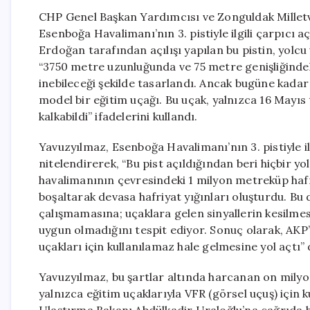
CHP Genel Başkan Yardımcısı ve Zonguldak Milletv
Esenboğa Havalimanı’nın 3. pistiyle ilgili çarpıc
Erdoğan tarafından açılışı yapılan bu pistin, yolcu
“3750 metre uzunluğunda ve 75 metre genişliğindek
inebileceği şekilde tasarlandı. Ancak bugüne kadar 
model bir eğitim uçağı. Bu uçak, yalnızca 16 Mayıs ta
kalkabildi” ifadelerini kullandı.
Yavuzyılmaz, Esenboğa Havalimanı’nın 3. pistiyle i
nitelendirerek, “Bu pist açıldığından beri hiçbir yo
havalimanının çevresindeki 1 milyon metreküp hafri
boşaltarak devasa hafriyat yığınları oluşturdu. Bu
çalışmamasına; uçaklara gelen sinyallerin kesilmes
uygun olmadığını tespit ediyor. Sonuç olarak, AKP’
uçakları için kullanılamaz hale gelmesine yol açtı” d
Yavuzyılmaz, bu şartlar altında harcanan on milyon
yalnızca eğitim uçaklarıyla VFR (görsel uçuş) için k