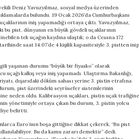
Dair
ekili Deniz Yavuzyılmaz, sosyal medya üzerinden
Şok
ı açıklamalarda bulundu. 19 Ocak 2026’da Cumhurbaşkanı
İddia:
 uçaklarının iniş yapamadığı ortaya çıktı. Yavuzyılmaz,
Sadece
i bu pist, dünyanın en büyük gövdeli uçaklarının
Bir
inebilen tek uçağın kaydına ulaştık; o da Cessna 172
Uçak
rihinde saat 14:07’de 4 kişilik kapasitesiyle 3. pistten ini
İnebildi
için
lgili yaşanan durumu “büyük bir fiyasko” olarak
lcu uçağı kalkış veya iniş yapamadı. Ulaştırma Bakanlığı,
yatı, dışarıdaki döküm sahası yerine 3. pistin etrafına
 durum, pist üzerindeki seyrüsefer sistemlerinin
ine neden oldu. Kalibrasyon uçakları, pistin uçak trafiğin
nin yönetimiyle ortaya çıkan bu durum, 3. pistin yolcu
iye belirtti.
larca Euro’nun boşa gittiğine dikkat çekerek, “Bu pist
ullanılabiliyor. Bu da kamu zararı demektir” dedi.