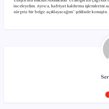
Ulaştırma Bakanı Abdülkadir Uraloğlu’na çağrıda bu
inceleyelim. Ayrıca, hafriyat kaldırma işlemlerin
sürpriz bir belge açıklayacağım” şeklinde konuştu.
Ser