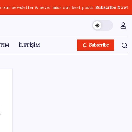
o our newsletter & never miss our best posts.
Subscribe Now!
TIM
İLETİŞİM
Subscribe
SON YAZILAR
ı
Erdoğan ve YAŞ üyeleri, Anıtkabir’i ziyaret
etti