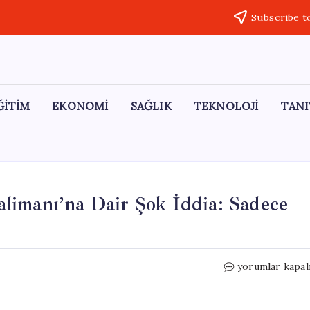
Subscribe t
ĞİTİM
EKONOMİ
SAĞLIK
TEKNOLOJİ
TANI
limanı’na Dair Şok İddia: Sadece
CHP’li
yorumlar kapal
Vekilden
Esenboğa
Havalimanı’na