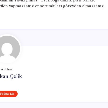
lunan Yavuzyılmaz, “Esenboğa’daki 3. pisti birlikte
i acilen yapmazsanız ve sorumluları görevden almazsanız,
Author
kan Çelik
Follow Me