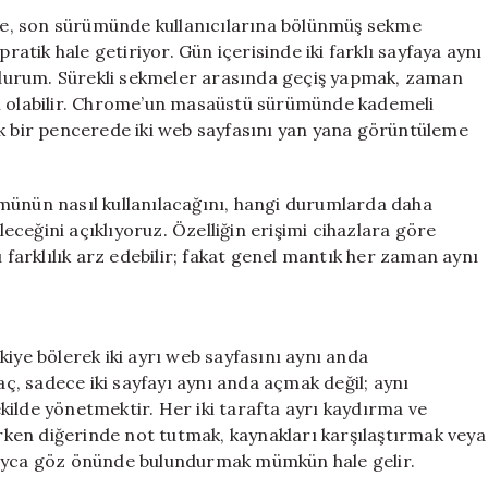
Kullanmanın
e, son sürümünde kullanıcılarına bölünmüş sekme
Yolları
tik hale getiriyor. Gün içerisinde iki farklı sayfaya aynı
için
ir durum. Sürekli sekmeler arasında geçiş yapmak, zaman
en olabilir. Chrome’un masaüstü sürümünde kademeli
ek bir pencerede iki web sayfasını yan yana görüntüleme
nün nasıl kullanılacağını, hangi durumlarda daha
ileceğini açıklıyoruz. Özelliğin erişimi cihazlara göre
ı farklılık arz edebilir; fakat genel mantık her zaman aynı
e bölerek iki ayrı web sayfasını aynı anda
, sadece iki sayfayı aynı anda açmak değil; aynı
kilde yönetmektir. Her iki tarafta ayrı kaydırma ve
lırken diğerinde not tutmak, kaynakları karşılaştırmak veya
layca göz önünde bulundurmak mümkün hale gelir.