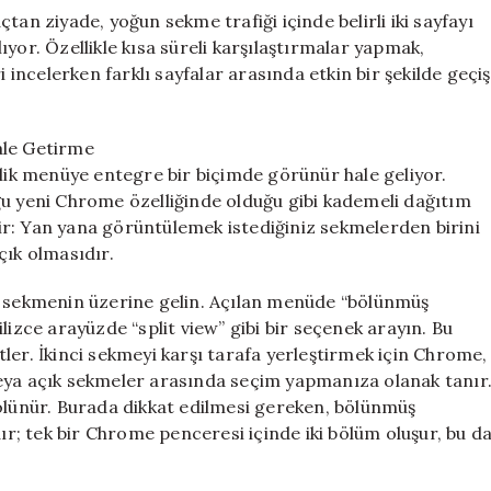
açtan ziyade, yoğun sekme trafiği içinde belirli iki sayfayı
yor. Özellikle kısa süreli karşılaştırmalar yapmak,
i incelerken farklı sayfalar arasında etkin bir şekilde geçiş
le Getirme
k menüye entegre bir biçimde görünür hale geliyor.
ğu yeni Chrome özelliğinde olduğu gibi kademeli dağıtım
r: Yan yana görüntülemek istediğiniz sekmelerden birini
çık olmasıdır.
i sekmenin üzerine gelin. Açılan menüde “bölünmüş
ce arayüzde “split view” gibi bir seçenek arayın. Bu
ler. İkinci sekmeyi karşı tarafa yerleştirmek için Chrome,
veya açık sekmeler arasında seçim yapmanıza olanak tanır
bölünür. Burada dikkat edilmesi gereken, bölünmüş
; tek bir Chrome penceresi içinde iki bölüm oluşur, bu d