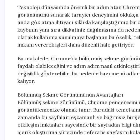
Teknoloji dünyasında önemli bir adım atan Chrom
görünümünü sunarak tarayıcı deneyimini oldukça pra
anda göz atma ihtiyacı sıklıkla karşılaştığımız b
kaybının yanı sıra dikkatiniz dağılmasına da ned
olarak kullanıma sunulmaya başlanan bu özellik, t
imkanı vererek işleri daha düzenli hale getiriyor.
Bu makalede, Chrome’da bölünmüş sekme görünümü
faydalı olabileceğini ve adım adım nasıl etkinleştir
değişiklik gösterebilir; bu nedenle bazı menü adlar
kalıyor.
Bölünmüş Sekme Görünümünün Avantajları
Bölünmüş sekme görünümü, Chrome penceresini ikiy
görüntülemenize olanak tanır. Buradaki temel amaç
zamanda bu sayfaları eşzamanlı ve bağımsız bir şe
etkileşim imkanları sayesinde bir sayfadan bilgi a
içerik oluşturma sürecinde referans sayfasını ko