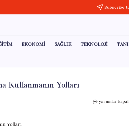
Subscribe t
ĞİTİM
EKONOMİ
SAĞLIK
TEKNOLOJİ
TANI
a Kullanmanın Yolları
Chrome’da
yorumlar kapal
İki
Sekmeyi
Yan
Yana