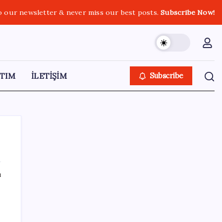
o our newsletter & never miss our best posts.
Subscribe Now!
TIM
İLETİŞİM
Subscribe
ı
SON YAZILAR
Copilot için radikal karar: Microsoft logoyu
değiştiriyor!