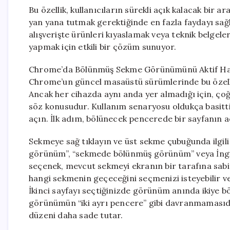
Bu özellik, kullanıcıların sürekli açık kalacak bir ar
yan yana tutmak gerektiğinde en fazla faydayı sağlı
alışverişte ürünleri kıyaslamak veya teknik belgeler
yapmak için etkili bir çözüm sunuyor.
Chrome’da Bölünmüş Sekme Görünümünü Aktif Ha
Chrome’un güncel masaüstü sürümlerinde bu özelli
Ancak her cihazda aynı anda yer almadığı için, ço
söz konusudur. Kullanım senaryosu oldukça basitti
açın. İlk adım, bölünecek pencerede bir sayfanın a
Sekmeye sağ tıklayın ve üst sekme çubuğunda ilgil
görünüm”, “sekmede bölünmüş görünüm” veya İngiliz
seçenek, mevcut sekmeyi ekranın bir tarafına sabit
hangi sekmenin geçeceğini seçmenizi isteyebilir 
İkinci sayfayı seçtiğinizde görünüm anında ikiye 
görünümün “iki ayrı pencere” gibi davranmamasıdır
düzeni daha sade tutar.