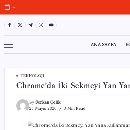
Skip
-
to
content
https://www.facebook.com/
https://twitter.com/
https://t.me/
https://www.instagram.com/
https://youtube.com/
ANA SAYFA
E
TEKNOLOJI
Chrome’da İki Sekmeyi Yan Yan
By
Serkan Çelik
25 Mayıs 2026
3 Min Read