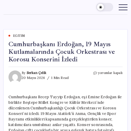
Skip
to
content
EĞITIM
Cumhurbaşkanı Erdoğan, 19 Mayıs
Kutlamalarında Çocuk Orkestrası ve
Korosu Konserini İzledi
Cumhurbaşkanı
By
Serkan Çelik
yorumlar kapalı
Erdoğan,
20 Mayıs 2026
1 Min Read
19
Mayıs
Kutlamalarında
Cumhurbaşkanı Recep Tayyip Erdoğan, eşi Emine Erdoğan ile
Çocuk
birlikte Beştepe Millet Kongre ve Kültür Merkezi’nde
Orkestrası
ve
düzenlenen Cumhurbaşkanlığı Çocuk Orkestrası ve Korosu
Korosu
Konseri’ni izledi. 19 Mayıs Atatürk’ü Anma, Gençlik ve Spor
Konserini
Bayramı etkinlikleri kapsamında gerçekleştirilen konser,
İzledi
katılımcılara unutulmaz anlar yaşattı. Konser sonrasında,
için
Erdoğan çifti çocuklarla bir araya gelerek hatıra fotoğrafı