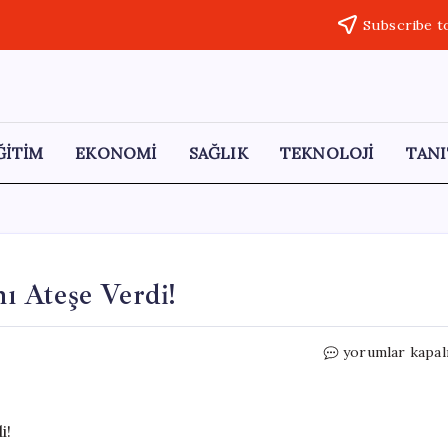
Subscribe t
ĞİTİM
EKONOMİ
SAĞLIK
TEKNOLOJİ
TANI
nı Ateşe Verdi!
Eniştesiyle
yorumlar kapal
Tartışan
Kişi,
Aracını
Ateşe