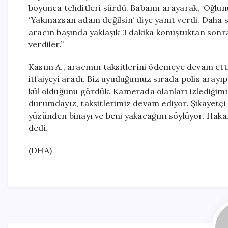
boyunca tehditleri sürdü. Babamı arayarak, ‘Oğlu
‘Yakmazsan adam değilsin’ diye yanıt verdi. Daha so
aracın başında yaklaşık 3 dakika konuştuktan sonr
verdiler.”
Kasım A., aracının taksitlerini ödemeye devam etti
itfaiyeyi aradı. Biz uyuduğumuz sırada polis arayı
kül olduğunu gördük. Kamerada olanları izlediğimi
durumdayız, taksitlerimiz devam ediyor. Şikayetç
yüzünden binayı ve beni yakacağını söylüyor. Hakar
dedi.
(DHA)