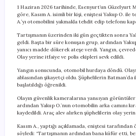
1 Haziran 2026 tarihinde, Esenyurt’un Güzelyurt Ma
göre, Kasım A. isimli bir kişi, eniştesi Yakup O. il
A.’yı otomobilini yakmakla tehdit edip telefonu kap
Tartışmanın üzerinden iki gün geçtikten sonra Yakup
geldi. Başta bir süre konuşan grup, ardından Yakup
yanıcı madde dökerek ateşe verdi. Yangın, çevredeki
Olay yerine itfaiye ve polis ekipleri sevk edildi.
Yangın sonucunda, otomobil hurdaya döndü. Olayı
ablasından şikayetçi oldu. Şüphelilerin Batman’da i
başlatıldığı öğrenildi.
Olayın güvenlik kameralarına yansıyan görüntülerd
ardından Yakup O.’nun otomobilin arka camını kır
kaydedildi. Araç alev alırken şüphelilerin olay yeri
Kasım A., yaptığı açıklamada, eniştesi tarafından ölü
söyledi: “Tartışmanın ardından bana küfür etti, ben