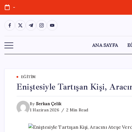
Skip
-
to
content
https://www.facebook.com/
https://twitter.com/
https://t.me/
https://www.instagram.com/
https://youtube.com/
ANA SAYFA
E
EĞITIM
Eniştesiyle Tartışan Kişi, Aracı
By
Serkan Çelik
1 Haziran 2026
2 Min Read