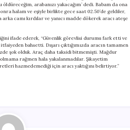
nu öldüreceğim, arabanızı yakacağım’ dedi. Babam da ona
nra halam ve eşiyle birlikte gece saat 02.50’de geldiler,
a arka camı kırdılar ve yanıcı madde dökerek aracı ateşe
ğini ifade ederek, “Güvenlik görevlisi durumu fark etti ve
p itfaiyeden bahsetti. Dışarı çıktığımızda aracın tamamen
zde şok olduk. Araç daha taksidi bitmemişti. Mağdur
i olmama rağmen hala yakalanmadılar. Şikayetim
etleri hazmedemediği için aracı yaktığını belirtiyor.”