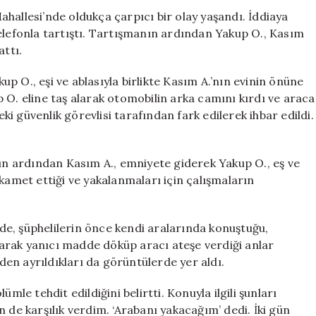
Verdi!
hallesi’nde oldukça çarpıcı bir olay yaşandı. İddiaya
için
e telefonla tartıştı. Tartışmanın ardından Yakup O., Kasım
attı.
 O., eşi ve ablasıyla birlikte Kasım A.’nın evinin önüne
 O. eline taş alarak otomobilin arka camını kırdı ve araca
 güvenlik görevlisi tarafından fark edilerek ihbar edildi.
n ardından Kasım A., emniyete giderek Yakup O., eş ve
kamet ettiği ve yakalanmaları için çalışmaların
e, şüphelilerin önce kendi aralarında konuştuğu,
arak yanıcı madde döküp aracı ateşe verdiği anlar
nden ayrıldıkları da görüntülerde yer aldı.
mle tehdit edildiğini belirtti. Konuyla ilgili şunları
 de karşılık verdim. ‘Arabanı yakacağım’ dedi. İki gün