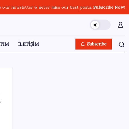
o our newsletter & never miss our best posts.
Subscribe Now!
TIM
İLETİŞİM
Subscribe
ı
SON YAZILAR
Resmi Gazete’de bugün (08.08.2026)