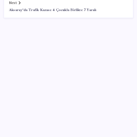
Next
Aksaray’da Trafik Kazası: 4 Çocukla Birlikte 7 Yaralı
SON YAZILAR
Türkiye’ye gelen turistler alışveriş yapmadı, saçını
yaptırdı!
Artık çalışan primi tazminata yansıyacak
Resmi Gazete’de bugün (08.08.2026)
Copilot için radikal karar: Microsoft logoyu
değiştiriyor!