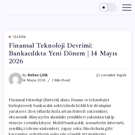
Skip
to
content
HABER
Finansal Teknoloji Devrimi:
Bankacılıkta Yeni Dönem | 14 Mayıs
2026
Finansal
By
Serkan Çelik
yorumlar kapalı
Teknoloji
14 Mayıs 2026
1 Min Read
Devrimi:
Bankacılıkta
Yeni
Finansal teknoloji (fintech) alanı, finans ve teknolojiyi
Dönem
birleştirerek bankacılık sektöründe köklü bir dönüşüm
|
14
yaratıyor. Son yıllarda hızla artan fintech yatırımları,
Mayıs
ekonomik dünyayı bu alandaki yenilikleri yakından takip
2026
etmeye zorunlu kılıyor. Mobil bankacılık, nesnelerin interneti,
için
yenilikçi ödeme sistemleri, yapay zeka, blockchain gibi
kavramlar, şirketlerin geleceğe yönelik stratejilerini