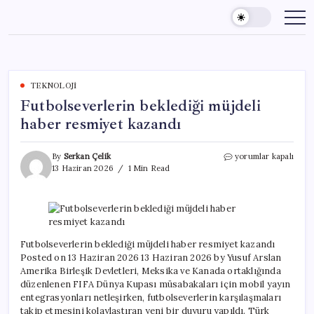
Skip
to
content
TEKNOLOJI
Futbolseverlerin beklediği müjdeli
haber resmiyet kazandı
Futbolseverlerin
By
Serkan Çelik
yorumlar kapalı
beklediği
13 Haziran 2026
1 Min Read
müjdeli
haber
resmiyet
kazandı
için
Futbolseverlerin beklediği müjdeli haber resmiyet kazandı
Posted on 13 Haziran 2026 13 Haziran 2026 by Yusuf Arslan
Amerika Birleşik Devletleri, Meksika ve Kanada ortaklığında
düzenlenen FIFA Dünya Kupası müsabakaları için mobil yayın
entegrasyonları netleşirken, futbolseverlerin karşılaşmaları
takip etmesini kolaylaştıran yeni bir duyuru yapıldı. Türk