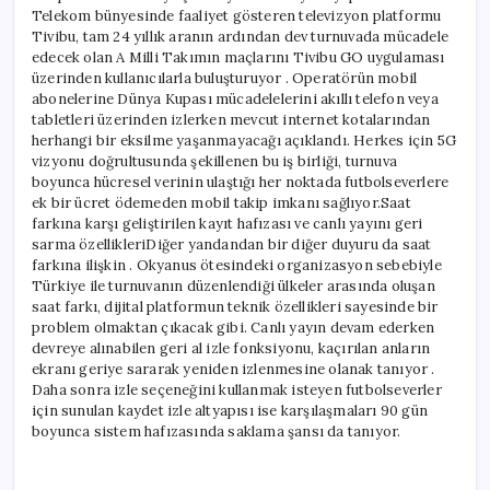
Telekom bünyesinde faaliyet gösteren televizyon platformu
Tivibu, tam 24 yıllık aranın ardından dev turnuvada mücadele
edecek olan A Milli Takımın maçlarını Tivibu GO uygulaması
üzerinden kullanıcılarla buluşturuyor . Operatörün mobil
abonelerine Dünya Kupası mücadelelerini akıllı telefon veya
tabletleri üzerinden izlerken mevcut internet kotalarından
herhangi bir eksilme yaşanmayacağı açıklandı. Herkes için 5G
vizyonu doğrultusunda şekillenen bu iş birliği, turnuva
boyunca hücresel verinin ulaştığı her noktada futbolseverlere
ek bir ücret ödemeden mobil takip imkanı sağlıyor.Saat
farkına karşı geliştirilen kayıt hafızası ve canlı yayını geri
sarma özellikleriDiğer yandandan bir diğer duyuru da saat
farkına ilişkin . Okyanus ötesindeki organizasyon sebebiyle
Türkiye ile turnuvanın düzenlendiği ülkeler arasında oluşan
saat farkı, dijital platformun teknik özellikleri sayesinde bir
problem olmaktan çıkacak gibi. Canlı yayın devam ederken
devreye alınabilen geri al izle fonksiyonu, kaçırılan anların
ekranı geriye sararak yeniden izlenmesine olanak tanıyor .
Daha sonra izle seçeneğini kullanmak isteyen futbolseverler
için sunulan kaydet izle altyapısı ise karşılaşmaları 90 gün
boyunca sistem hafızasında saklama şansı da tanıyor.