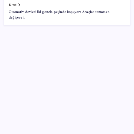
Next
Otomotiv devleri iki gencin peşinde koşuyor: Araçlar tamamen
değişecek
SON YAZILAR
Türkiye’ye gelen turistler alışveriş yapmadı, saçını
yaptırdı!
Artık çalışan primi tazminata yansıyacak
Resmi Gazete’de bugün (08.08.2026)
Copilot için radikal karar: Microsoft logoyu