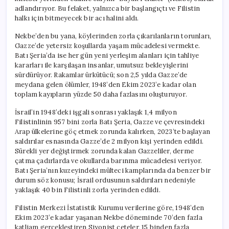
Kayıplarını
adlandırıyor. Bu felaket, yalnızca bir başlangıçtı ve Filistin
Aştı
halkı için bitmeyecek bir acı halini aldı.
için
Nekbe’den bu yana, köylerinden zorla çıkarılanların torunları,
Gazze’de yetersiz koşullarda yaşam mücadelesi vermekte.
Batı Şeria’da ise her gün yeni yerleşim alanları için tahliye
kararları ile karşılaşan insanlar, umutsuz bekleyişlerini
sürdürüyor. Rakamlar ürkütücü; son 2,5 yılda Gazze’de
meydana gelen ölümler, 1948’den Ekim 2023’e kadar olan
toplam kayıpların yüzde 50 daha fazlasını oluşturuyor.
İsrail’in 1948’deki işgali sonrası yaklaşık 1,4 milyon
Filistinlinin 957 bini zorla Batı Şeria, Gazze ve çevresindeki
Arap ülkelerine göç etmek zorunda kalırken, 2023’te başlayan
saldırılar esnasında Gazze’de 2 milyon kişi yerinden edildi.
Sürekli yer değiştirmek zorunda kalan Gazzeliler, derme
çatma çadırlarda ve okullarda barınma mücadelesi veriyor.
Batı Şeria’nın kuzeyindeki mülteci kamplarında da benzer bir
durum söz konusu; İsrail ordusunun saldırıları nedeniyle
yaklaşık 40 bin Filistinli zorla yerinden edildi.
Filistin Merkezi İstatistik Kurumu verilerine göre, 1948’den
Ekim 2023’e kadar yaşanan Nekbe döneminde 70’den fazla
katliam gerçekleştiren Siyonist çeteler, 15 binden fazla