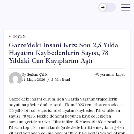
Skip
to
content
EĞITIM
Gazze’deki İnsani Kriz: Son 2,5 Yılda
Hayatını Kaybedenlerin Sayısı, 78
Yıldaki Can Kayıplarını Aştı
Gazze’deki
By
Serkan Çelik
yorumlar kapalı
İnsani
14 Mayıs 2026
2 Min Read
Kriz:
Son
2,5
Gazze’deki insani durum, son yıllarda yaşanan trajedilerin
Yılda
boyutunu gözler önüne serdi. Ekim 2023’ten itibaren sadece
Hayatını
Kaybedenlerin
2,5 yıllık bir süre içerisinde hayatını kaybeden Filistinlilerin
Sayısı,
sayısı, 78 yıllık Nekbe dönemi boyunca kaybedilenlerin
78
sayısını geride bıraktı. Filistinliler, 15 Mayıs 1948’de İsrail’in
Yıldaki
Filistin topraklarında kurduğu devletle birlikte meydana gelen
Can
kitlesel yerinden edilme olayını “Büyük Felaket” (Nekbe) olarak