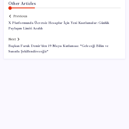
Other Articles
Previous
X Platformunda Ücretsiz Hesaplar İçin Yeni Kısıtlamalar: Günlük
Paylaşım Limiti Azaldı
Next
Başkan Faruk Demir’den 19 Mayıs Kutlaması: “Geleceği Bilim ve
Sanatla Şekillendireceğiz”
SON YAZILAR
Copilot için radikal karar: Microsoft logoyu