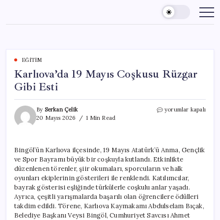
Skip
to
content
EĞITIM
Karlıova’da 19 Mayıs Coşkusu Rüzgar
Gibi Esti
Karlıova’da
By
Serkan Çelik
yorumlar kapalı
19
20 Mayıs 2026
1 Min Read
Mayıs
Coşkusu
Rüzgar
Bingöl’ün Karlıova ilçesinde, 19 Mayıs Atatürk’ü Anma, Gençlik
Gibi
ve Spor Bayramı büyük bir coşkuyla kutlandı. Etkinlikte
Esti
için
düzenlenen törenler, şiir okumaları, sporcuların ve halk
oyunları ekiplerinin gösterileri ile renklendi. Katılımcılar,
bayrak gösterisi eşliğinde türkülerle coşkulu anlar yaşadı.
Ayrıca, çeşitli yarışmalarda başarılı olan öğrencilere ödülleri
takdim edildi. Törene, Karlıova Kaymakamı Abdulselam Bıçak,
Belediye Başkanı Veysi Bingöl, Cumhuriyet Savcısı Ahmet