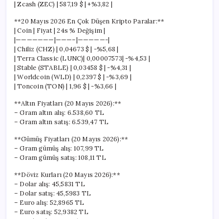
| Zcash (ZEC) | 587,19 $ | +%3,82 |
**20 Mayıs 2026 En Çok Düşen Kripto Paralar:**
| Coin | Fiyat | 24s % Değişim |
|———————|———–|—————-|
| Chiliz (CHZ) | 0,04673 $ | -%5,68 |
| Terra Classic (LUNC)| 0,00007573| -%4,53 |
| Stable (STABLE) | 0,03458 $ | -%4,31 |
| Worldcoin (WLD) | 0,2397 $ | -%3,69 |
| Toncoin (TON) | 1,96 $ | -%3,66 |
**Altın Fiyatları (20 Mayıs 2026):**
– Gram altın alış: 6.538,60 TL
– Gram altın satış: 6.539,47 TL
**Gümüş Fiyatları (20 Mayıs 2026):**
– Gram gümüş alış: 107,99 TL
– Gram gümüş satış: 108,11 TL
**Döviz Kurları (20 Mayıs 2026):**
– Dolar alış: 45,5831 TL
– Dolar satış: 45,5983 TL
– Euro alış: 52,8965 TL
– Euro satış: 52,9382 TL