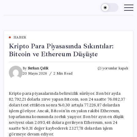
Skip
to
content
HABER
Kripto Para Piyasasında Sıkıntılar:
Bitcoin ve Ethereum Düşüşte
Kripto
By
Serkan Çelik
yorumlar kapalı
Para
20 Mayıs 2026
2 Min Read
Piyasasında
Sıkıntılar:
Bitcoin
Kripto para piyasalarında belirsizlik sürüyor. Son bir ayda
ve
82.792,21 dolarla zirve yapan Bitcoin, son 24 saatte 76.082,37
Ethereum
Düşüşte
doları test ettikten sonra %0,30 artışla 77.226,87 dolardan
için
işlem görüyor. Ancak, Bitcoin’in en yakın rakibi Ethereum,
toparlanma konusunda zorluk yaşıyor. Son bir ayın en düşük
seviyesi olan 2.093,48 dolara gerileyen Ethereum, son 24
saatte %0,31 değer kaybederek 2.127,78 dolardan işlem
görmeye devam ediyor.