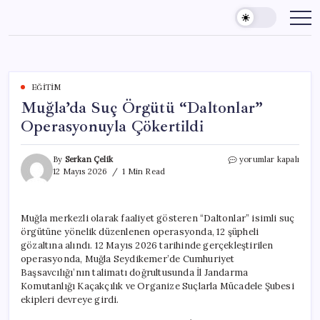
Skip
to
content
EĞITIM
Muğla’da Suç Örgütü “Daltonlar”
Operasyonuyla Çökertildi
Muğla’da
By
Serkan Çelik
yorumlar kapalı
Suç
12 Mayıs 2026
1 Min Read
Örgütü
“Daltonlar”
Operasyonuyla
Muğla merkezli olarak faaliyet gösteren “Daltonlar” isimli suç
Çökertildi
örgütüne yönelik düzenlenen operasyonda, 12 şüpheli
için
gözaltına alındı. 12 Mayıs 2026 tarihinde gerçekleştirilen
operasyonda, Muğla Seydikemer’de Cumhuriyet
Başsavcılığı’nın talimatı doğrultusunda İl Jandarma
Komutanlığı Kaçakçılık ve Organize Suçlarla Mücadele Şubesi
ekipleri devreye girdi.