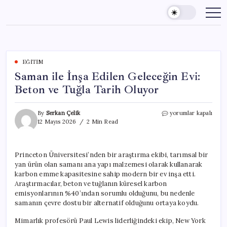
Skip
to
content
EĞITIM
Saman ile İnşa Edilen Geleceğin Evi:
Beton ve Tuğla Tarih Oluyor
Saman
By
Serkan Çelik
yorumlar kapalı
ile
12 Mayıs 2026
2 Min Read
İnşa
Edilen
Geleceğin
Princeton Üniversitesi’nden bir araştırma ekibi, tarımsal bir
Evi:
yan ürün olan samanı ana yapı malzemesi olarak kullanarak
Beton
ve
karbon emme kapasitesine sahip modern bir ev inşa etti.
Tuğla
Araştırmacılar, beton ve tuğlanın küresel karbon
Tarih
emisyonlarının %40’ından sorumlu olduğunu, bu nedenle
Oluyor
samanın çevre dostu bir alternatif olduğunu ortaya koydu.
için
Mimarlık profesörü Paul Lewis liderliğindeki ekip, New York