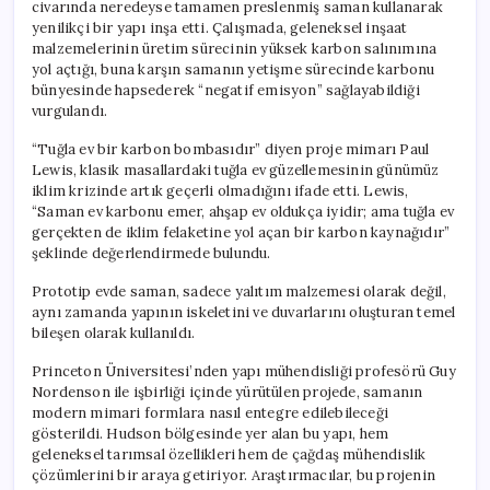
civarında neredeyse tamamen preslenmiş saman kullanarak
yenilikçi bir yapı inşa etti. Çalışmada, geleneksel inşaat
malzemelerinin üretim sürecinin yüksek karbon salınımına
yol açtığı, buna karşın samanın yetişme sürecinde karbonu
bünyesinde hapsederek “negatif emisyon” sağlayabildiği
vurgulandı.
“Tuğla ev bir karbon bombasıdır” diyen proje mimarı Paul
Lewis, klasik masallardaki tuğla ev güzellemesinin günümüz
iklim krizinde artık geçerli olmadığını ifade etti. Lewis,
“Saman ev karbonu emer, ahşap ev oldukça iyidir; ama tuğla ev
gerçekten de iklim felaketine yol açan bir karbon kaynağıdır”
şeklinde değerlendirmede bulundu.
Prototip evde saman, sadece yalıtım malzemesi olarak değil,
aynı zamanda yapının iskeletini ve duvarlarını oluşturan temel
bileşen olarak kullanıldı.
Princeton Üniversitesi’nden yapı mühendisliği profesörü Guy
Nordenson ile işbirliği içinde yürütülen projede, samanın
modern mimari formlara nasıl entegre edilebileceği
gösterildi. Hudson bölgesinde yer alan bu yapı, hem
geleneksel tarımsal özellikleri hem de çağdaş mühendislik
çözümlerini bir araya getiriyor. Araştırmacılar, bu projenin