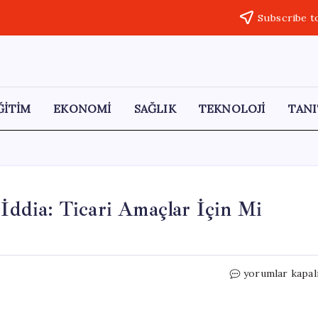
Subscribe t
ĞİTİM
EKONOMİ
SAĞLIK
TEKNOLOJİ
TANI
 İddia: Ticari Amaçlar İçin Mi
Şanlıurfa’da
yorumlar kapal
Cenine
İlişkin
Şok