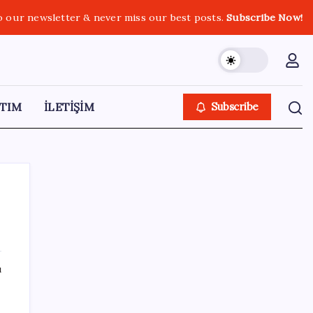
o our newsletter & never miss our best posts.
Subscribe Now!
TIM
İLETİŞİM
Subscribe
SON YAZILAR
ı
Erdoğan ve YAŞ üyeleri, Anıtkabir’i ziyaret
etti