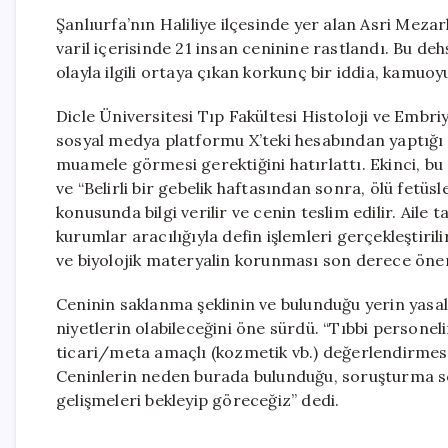
Şanlıurfa’nın Haliliye ilçesinde yer alan Asri Mezarl
varil içerisinde 21 insan ceninine rastlandı. Bu deh
olayla ilgili ortaya çıkan korkunç bir iddia, kamuo
Dicle Üniversitesi Tıp Fakültesi Histoloji ve Embri
sosyal medya platformu X’teki hesabından yaptığı 
muamele görmesi gerektiğini hatırlattı. Ekinci, bu 
ve “Belirli bir gebelik haftasından sonra, ölü fetüsler
konusunda bilgi verilir ve cenin teslim edilir. Aile
kurumlar aracılığıyla defin işlemleri gerçekleştiril
ve biyolojik materyalin korunması son derece öneml
Ceninin saklanma şeklinin ve bulunduğu yerin yasala
niyetlerin olabileceğini öne sürdü. “Tıbbi personeli
ticari/meta amaçlı (kozmetik vb.) değerlendirmesi
Ceninlerin neden burada bulunduğu, soruşturma so
gelişmeleri bekleyip göreceğiz” dedi.