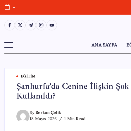
Skip
-
to
content
https://www.facebook.com/
https://twitter.com/
https://t.me/
https://www.instagram.com/
https://youtube.com/
ANA SAYFA
E
EĞITIM
Şanlıurfa’da Cenine İlişkin Şok
Kullanıldı?
By
Serkan Çelik
18 Mayıs 2026
1 Min Read