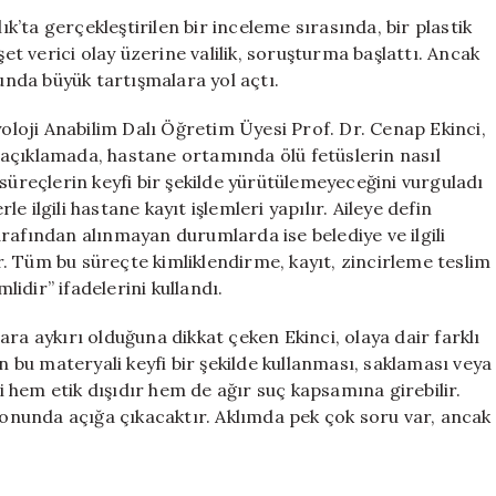
İddia:
ık’ta gerçekleştirilen bir inceleme sırasında, bir plastik
Ticari
şet verici olay üzerine valilik, soruşturma başlattı. Ancak
Amaçlar
yunda büyük tartışmalara yol açtı.
İçin
Mi
yoloji Anabilim Dalı Öğretim Üyesi Prof. Dr. Cenap Ekinci,
Kullanıldı?
açıklamada, hastane ortamında ölü fetüslerin nasıl
için
süreçlerin keyfi bir şekilde yürütülemeyeceğini vurguladı
le ilgili hastane kayıt işlemleri yapılır. Aileye defin
 tarafından alınmayan durumlarda ise belediye ve ilgili
ir. Tüm bu süreçte kimliklendirme, kayıt, zincirleme teslim
idir” ifadelerini kullandı.
ra aykırı olduğuna dikkat çeken Ekinci, olaya dair farklı
n bu materyali keyfi bir şekilde kullanması, saklaması veya
 hem etik dışıdır hem de ağır suç kapsamına girebilir.
nunda açığa çıkacaktır. Aklımda pek çok soru var, ancak