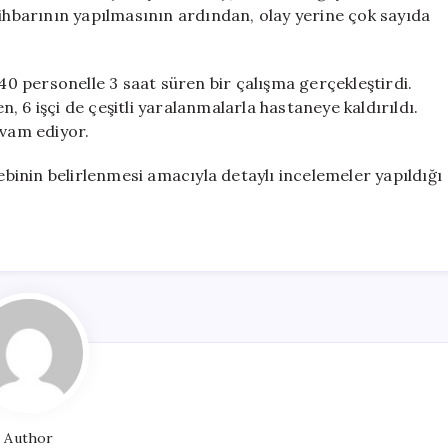
6
 ihbarının yapılmasının ardından, olay yerine çok sayıda
Yaralı
için
 40 personelle 3 saat süren bir çalışma gerçekleştirdi.
 6 işçi de çeşitli yaralanmalarla hastaneye kaldırıldı.
evam ediyor.
bebinin belirlenmesi amacıyla detaylı incelemeler yapıldığı
Author