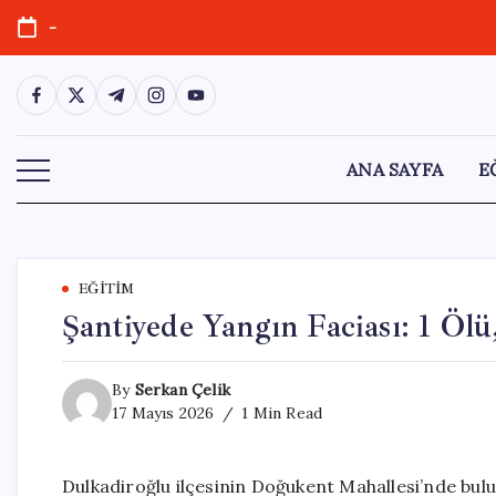
Skip
-
to
content
https://www.facebook.com/
https://twitter.com/
https://t.me/
https://www.instagram.com/
https://youtube.com/
ANA SAYFA
E
EĞITIM
Şantiyede Yangın Faciası: 1 Ölü,
By
Serkan Çelik
17 Mayıs 2026
1 Min Read
Dulkadiroğlu ilçesinin Doğukent Mahallesi’nde bulun