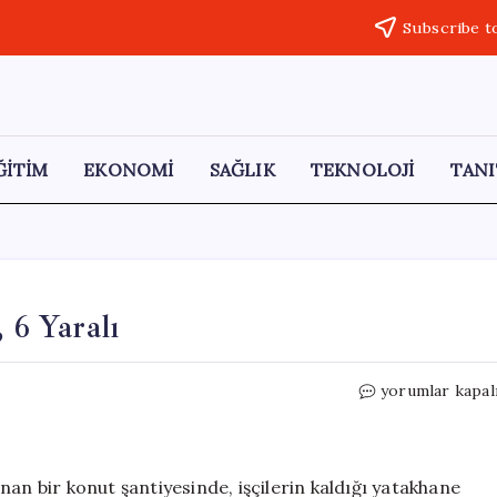
Subscribe t
ĞİTİM
EKONOMİ
SAĞLIK
TEKNOLOJİ
TANI
 6 Yaralı
Şantiyede
yorumlar kapal
Yangın
Faciası:
1
Ölü,
an bir konut şantiyesinde, işçilerin kaldığı yatakhane