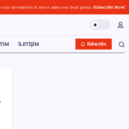
o our newsletter & never miss our best posts.
Subscribe Now!
TIM
İLETİŞİM
Subscribe
ı
SON YAZILAR
Erdoğan ve YAŞ üyeleri, Anıtkabir’i ziyaret
etti