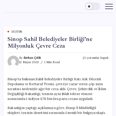
Skip
to
content
EĞITIM
Sinop Sahil Belediyeler Birliği’ne
Milyonluk Çevre Ceza
Sinop
By
Serkan Çelik
yorumlar kapalı
Sahil
12 Mayıs 2026
1 Min Read
Belediyeler
Birliği’ne
Milyonluk
Sinop’ta bulunan Sahil Belediyeler Birliği Katı Atık Düzenli
Çevre
Depolama ve Bertaraf Tesisi, çevreye zarar veren çöp suyu
Ceza
için
sızıntısı nedeniyle ağır bir ceza aldı. Çevre, Şehircilik ve İklim
Değişikliği Bakanlığı, tesisin aynı ihlali tekrar etmesi
sonucunda 1 milyon 678 bin lira para cezası uyguladı.
Bakanlığın yaptığı açıklamaya göre, Sinop İl Müdürlüğü
ekipleri, tesisin denetimi sırasında önemli bir bulguya ulaştı.