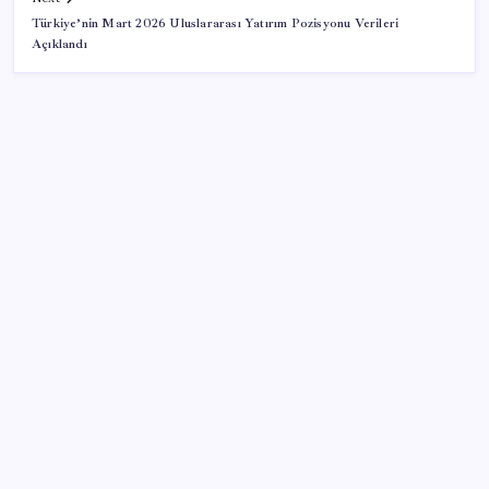
Türkiye’nin Mart 2026 Uluslararası Yatırım Pozisyonu Verileri
Açıklandı
SON YAZILAR
Türkiye’ye gelen turistler alışveriş yapmadı, saçını
yaptırdı!
Artık çalışan primi tazminata yansıyacak
Resmi Gazete’de bugün (08.08.2026)
Copilot için radikal karar: Microsoft logoyu
değiştiriyor!