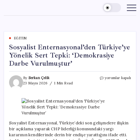
Skip
to
content
EĞITIM
Sosyalist Enternasyonal’den Türkiye’ye
Yönelik Sert Tepki: ‘Demokrasiye
Darbe Vurulmuştur’
Sosyalist
By
Serkan Çelik
yorumlar kapalı
Enternasyonal’den
23 Mayıs 2026
1 Min Read
Türkiye’ye
Yönelik
Sert
Tepki:
‘Demokrasiye
Darbe
Vurulmuştur’
Sosyalist Enternasyonal, Türkiye’deki son gelişmelere ilişkin
için
bir açıklama yaparak CHP liderliği konusundaki yargı
kararının kendilerinde derin bir endişe yarattığını ifade etti.