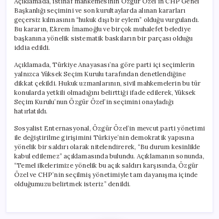
Açıklamada, istinaf mahkemesinin Özgür Özel’in CHP Genel
Başkanlığı seçimini ve son kurultaylarda alınan kararları
geçersiz kılmasının “hukuk dışı bir eylem” olduğu vurgulandı.
Bu kararın, Ekrem İmamoğlu ve birçok muhalefet belediye
başkanına yönelik sistematik baskıların bir parçası olduğu
iddia edildi.
Açıklamada, Türkiye Anayasası’na göre parti içi seçimlerin
yalnızca Yüksek Seçim Kurulu tarafından denetlendiğine
dikkat çekildi. Hukuk uzmanlarının, sivil mahkemelerin bu tür
konularda yetkili olmadığını belirttiği ifade edilerek, Yüksek
Seçim Kurulu’nun Özgür Özel’in seçimini onayladığı
hatırlatıldı.
Sosyalist Enternasyonal, Özgür Özel’in mevcut parti yönetimi
ile değiştirilme girişimini Türkiye’nin demokratik yapısına
yönelik bir saldırı olarak nitelendirerek, “Bu durum kesinlikle
kabul edilemez” açıklamasında bulundu. Açıklamanın sonunda,
“Temel ilkelerimize yönelik bu açık saldırı karşısında, Özgür
Özel ve CHP’nin seçilmiş yönetimiyle tam dayanışma içinde
olduğumuzu belirtmek isteriz” denildi.