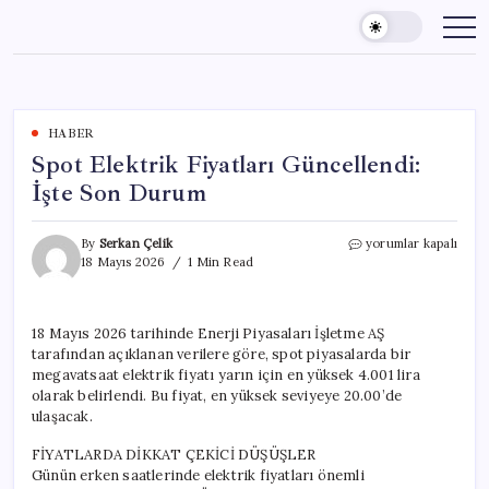
Skip
to
content
HABER
Spot Elektrik Fiyatları Güncellendi:
İşte Son Durum
Spot
By
Serkan Çelik
yorumlar kapalı
Elektrik
18 Mayıs 2026
1 Min Read
Fiyatları
Güncellendi:
İşte
18 Mayıs 2026 tarihinde Enerji Piyasaları İşletme AŞ
Son
tarafından açıklanan verilere göre, spot piyasalarda bir
Durum
için
megavatsaat elektrik fiyatı yarın için en yüksek 4.001 lira
olarak belirlendi. Bu fiyat, en yüksek seviyeye 20.00’de
ulaşacak.
FİYATLARDA DİKKAT ÇEKİCİ DÜŞÜŞLER
Günün erken saatlerinde elektrik fiyatları önemli