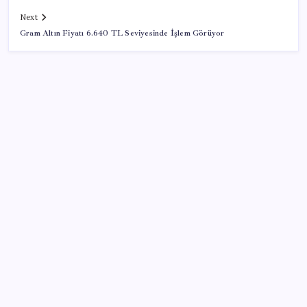
Next
Gram Altın Fiyatı 6.640 TL Seviyesinde İşlem Görüyor
SON YAZILAR
Erdoğan ve YAŞ üyeleri, Anıtkabir’i ziyaret etti
The Odyssey Ubisoft’a Yaradı: Assassin’s Creed
Odyssey’e Büyük İlgi
Japon çip üreticisi karını katladı
Remedy’den dikkat çeken GTA 6 çıkışı: “Bizi