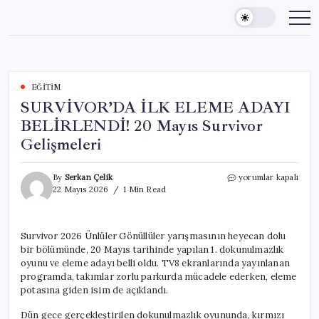
Skip
to
content
EĞITIM
SURVİVOR’DA İLK ELEME ADAYI
BELİRLENDİ! 20 Mayıs Survivor
Gelişmeleri
SURVİVOR’DA
By
Serkan Çelik
yorumlar kapalı
İLK
22 Mayıs 2026
1 Min Read
ELEME
ADAYI
BELİRLENDİ!
Survivor 2026 Ünlüler Gönüllüler yarışmasının heyecan dolu
20
bir bölümünde, 20 Mayıs tarihinde yapılan 1. dokunulmazlık
Mayıs
Survivor
oyunu ve eleme adayı belli oldu. TV8 ekranlarında yayınlanan
Gelişmeleri
programda, takımlar zorlu parkurda mücadele ederken, eleme
için
potasına giden isim de açıklandı.
Dün gece gerçekleştirilen dokunulmazlık oyununda, kırmızı