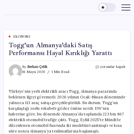
Skip
to
content
EKONOMI
Togg’un Almanya’daki Satış
Performansı Hayal Kırıklığı Yarattı
Togg’un
By
Serkan Çelik
yorumlar kapalı
Almanya’daki
16 Mayıs 2026
1 Min Read
Satış
Performansı
Hayal
Türkiye’nin yerli elektrikli aracı Togg, Almanya pazarında
Kırıklığı
beklenen ilgiyi göremedi. 2026 yılının Ocak-Nisan döneminde
Yarattı
için
yalnızca 113 araç satışı gerçekleştirildi. Bu durum, Togg’un
karşılaştığı zorlu rekabeti gözler önüne serdi. DW’nin
haberine göre, bu dönemde Almanya’da toplamda 223 bin 867
elektrikli otomobil trafiğe çıktı. Togg, Eylül 2025’te Münih’te
düzenlenen otomobil fuarında iki modelini tanıtmıştı ve kısa
süre sonra Almanya’ya teslimatlarına başlamıştı.