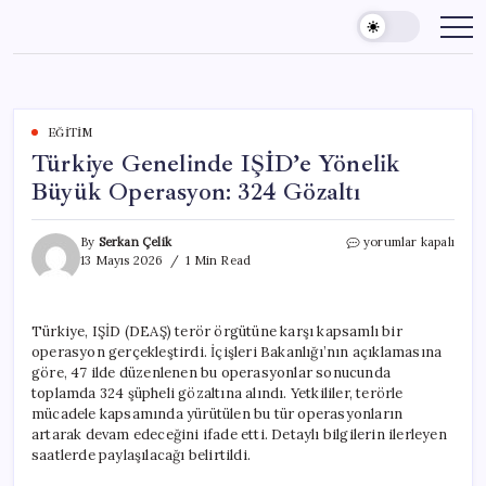
Skip
to
content
EĞITIM
Türkiye Genelinde IŞİD’e Yönelik
Büyük Operasyon: 324 Gözaltı
Türkiye
By
Serkan Çelik
yorumlar kapalı
Genelinde
13 Mayıs 2026
1 Min Read
IŞİD’e
Yönelik
Büyük
Türkiye, IŞİD (DEAŞ) terör örgütüne karşı kapsamlı bir
Operasyon:
operasyon gerçekleştirdi. İçişleri Bakanlığı’nın açıklamasına
324
Gözaltı
göre, 47 ilde düzenlenen bu operasyonlar sonucunda
için
toplamda 324 şüpheli gözaltına alındı. Yetkililer, terörle
mücadele kapsamında yürütülen bu tür operasyonların
artarak devam edeceğini ifade etti. Detaylı bilgilerin ilerleyen
saatlerde paylaşılacağı belirtildi.