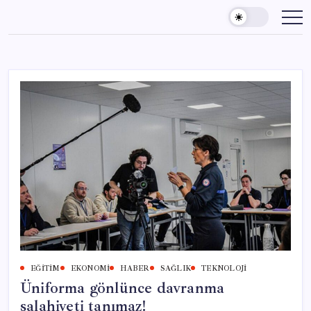
Skip
to
content
EĞITIM
EKONOMI
HABER
SAĞLIK
TEKNOLOJI
Üniforma gönlünce davranma
salahiyeti tanımaz!