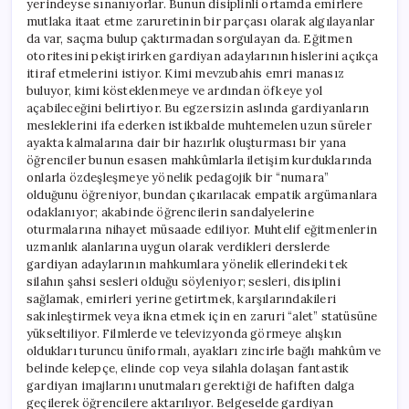
yerindeyse sınanıyorlar. Bunun disiplinli ortamda emirlere
mutlaka itaat etme zaruretinin bir parçası olarak algılayanlar
da var, saçma bulup çaktırmadan sorgulayan da. Eğitmen
otoritesini pekiştirirken gardiyan adaylarının hislerini açıkça
itiraf etmelerini istiyor. Kimi mevzubahis emri manasız
buluyor, kimi kösteklenmeye ve ardından öfkeye yol
açabileceğini belirtiyor. Bu egzersizin aslında gardiyanların
mesleklerini ifa ederken istikbalde muhtemelen uzun süreler
ayakta kalmalarına dair bir hazırlık oluşturması bir yana
öğrenciler bunun esasen mahkûmlarla iletişim kurduklarında
onlarla özdeşleşmeye yönelik pedagojik bir “numara”
olduğunu öğreniyor, bundan çıkarılacak empatik argümanlara
odaklanıyor; akabinde öğrencilerin sandalyelerine
oturmalarına nihayet müsaade ediliyor. Muhtelif eğitmenlerin
uzmanlık alanlarına uygun olarak verdikleri derslerde
gardiyan adaylarının mahkumlara yönelik ellerindeki tek
silahın şahsi sesleri olduğu söyleniyor; sesleri, disiplini
sağlamak, emirleri yerine getirtmek, karşılarındakileri
sakinleştirmek veya ikna etmek için en zaruri “alet” statüsüne
yükseltiliyor. Filmlerde ve televizyonda görmeye alışkın
oldukları turuncu üniformalı, ayakları zincirle bağlı mahkûm ve
belinde kelepçe, elinde cop veya silahla dolaşan fantastik
gardiyan imajlarını unutmaları gerektiği de hafiften dalga
geçilerek öğrencilere aktarılıyor. Belgeselde gardiyan