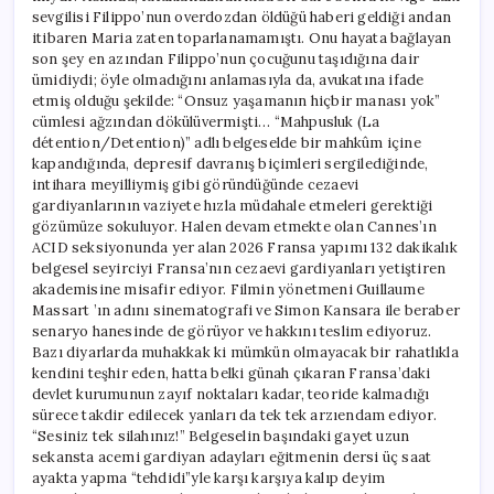
sevgilisi Filippo’nun overdozdan öldüğü haberi geldiği andan
itibaren Maria zaten toparlanamamıştı. Onu hayata bağlayan
son şey en azından Filippo’nun çocuğunu taşıdığına dair
ümidiydi; öyle olmadığını anlamasıyla da, avukatına ifade
etmiş olduğu şekilde: “Onsuz yaşamanın hiçbir manası yok”
cümlesi ağzından dökülüvermişti… “Mahpusluk (La
détention/Detention)” adlı belgeselde bir mahkûm içine
kapandığında, depresif davranış biçimleri sergilediğinde,
intihara meyilliymiş gibi göründüğünde cezaevi
gardiyanlarının vaziyete hızla müdahale etmeleri gerektiği
gözümüze sokuluyor. Halen devam etmekte olan Cannes’ın
ACID seksiyonunda yer alan 2026 Fransa yapımı 132 dakikalık
belgesel seyirciyi Fransa’nın cezaevi gardiyanları yetiştiren
akademisine misafir ediyor. Filmin yönetmeni Guillaume
Massart ’ın adını sinematografi ve Simon Kansara ile beraber
senaryo hanesinde de görüyor ve hakkını teslim ediyoruz.
Bazı diyarlarda muhakkak ki mümkün olmayacak bir rahatlıkla
kendini teşhir eden, hatta belki günah çıkaran Fransa’daki
devlet kurumunun zayıf noktaları kadar, teoride kalmadığı
sürece takdir edilecek yanları da tek tek arzıendam ediyor.
“Sesiniz tek silahınız!” Belgeselin başındaki gayet uzun
sekansta acemi gardiyan adayları eğitmenin dersi üç saat
ayakta yapma “tehdidi”yle karşı karşıya kalıp deyim