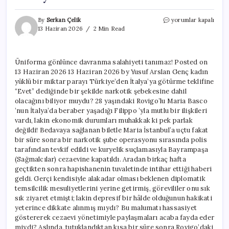
Üniforma
By
Serkan Çelik
yorumlar kapalı
gönlünce
13 Haziran 2026
2 Min Read
davranma
salahiyeti
tanımaz!
Üniforma gönlünce davranma salahiyeti tanımaz! Posted on
için
13 Haziran 2026 13 Haziran 2026 by Yusuf Arslan Genç kadın
yüklü bir miktar parayı Türkiye’den İtalya’ya götürme teklifine
“Evet” dediğinde bir şekilde narkotik şebekesine dahil
olacağını biliyor muydu? 28 yaşındaki Rovigo’lu Maria Basco
’nun İtalya’da beraber yaşadığı Filippo ’yla mutlu bir ilişkileri
vardı, lakin ekonomik durumları muhakkak ki pek parlak
değildi! Bedavaya sağlanan biletle Maria İstanbul’a uçtu fakat
bir süre sonra bir narkotik şube operasyonu sırasında polis
tarafından tevkif edildi ve kuryelik suçlamasıyla Bayrampaşa
(Sağmalcılar) cezaevine kapatıldı. Aradan birkaç hafta
geçtikten sonra hapishanenin tuvaletinde intihar ettiği haberi
geldi. Gerçi kendisiyle alakadar olması beklenen diplomatik
temsilcilik mesuliyetlerini yerine getirmiş, görevililer onu sık
sık ziyaret etmişti; lakin depresif bir hâlde olduğunun hakikati
yeterince dikkate alınmış mıydı? Bu malumatı hassasiyet
göstererek cezaevi yönetimiyle paylaşmaları acaba fayda eder
miydi? Aslında, tutuklandıktan kısa bir süre sonra Rovigo’daki