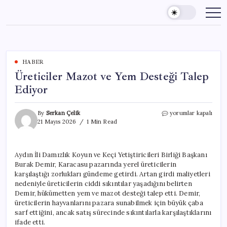
Skip
to
content
HABER
Üreticiler Mazot ve Yem Desteği Talep
Ediyor
Üreticiler
By
Serkan Çelik
yorumlar kapalı
Mazot
21 Mayıs 2026
1 Min Read
ve
Yem
Desteği
Aydın İli Damızlık Koyun ve Keçi Yetiştiricileri Birliği Başkanı
Talep
Burak Demir, Karacasu pazarında yerel üreticilerin
Ediyor
için
karşılaştığı zorlukları gündeme getirdi. Artan girdi maliyetleri
nedeniyle üreticilerin ciddi sıkıntılar yaşadığını belirten
Demir, hükümetten yem ve mazot desteği talep etti. Demir,
üreticilerin hayvanlarını pazara sunabilmek için büyük çaba
sarf ettiğini, ancak satış sürecinde sıkıntılarla karşılaştıklarını
ifade etti.