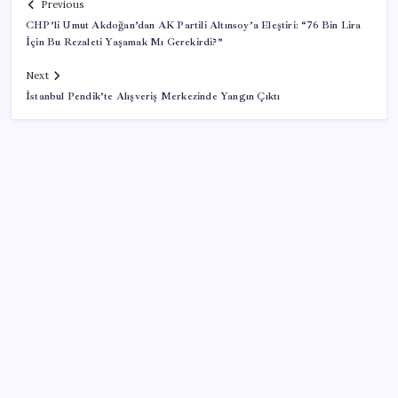
Previous
CHP’li Umut Akdoğan’dan AK Partili Altınsoy’a Eleştiri: “76 Bin Lira
İçin Bu Rezaleti Yaşamak Mı Gerekirdi?”
Next
İstanbul Pendik’te Alışveriş Merkezinde Yangın Çıktı
SON YAZILAR
Erdoğan ve YAŞ üyeleri, Anıtkabir’i ziyaret etti
The Odyssey Ubisoft’a Yaradı: Assassin’s Creed
Odyssey’e Büyük İlgi