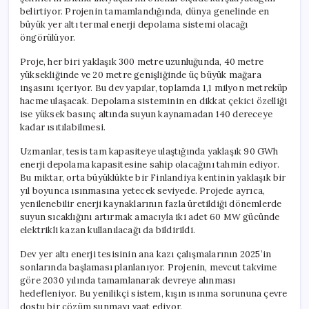
için
belirtiyor. Projenin tamamlandığında, dünya genelinde en
büyük yer altı termal enerji depolama sistemi olacağı
öngörülüyor.
Proje, her biri yaklaşık 300 metre uzunluğunda, 40 metre
yüksekliğinde ve 20 metre genişliğinde üç büyük mağara
inşasını içeriyor. Bu dev yapılar, toplamda 1,1 milyon metreküp
hacme ulaşacak. Depolama sisteminin en dikkat çekici özelliği
ise yüksek basınç altında suyun kaynamadan 140 dereceye
kadar ısıtılabilmesi.
Uzmanlar, tesis tam kapasiteye ulaştığında yaklaşık 90 GWh
enerji depolama kapasitesine sahip olacağını tahmin ediyor.
Bu miktar, orta büyüklükte bir Finlandiya kentinin yaklaşık bir
yıl boyunca ısınmasına yetecek seviyede. Projede ayrıca,
yenilenebilir enerji kaynaklarının fazla üretildiği dönemlerde
suyun sıcaklığını artırmak amacıyla iki adet 60 MW gücünde
elektrikli kazan kullanılacağı da bildirildi.
Dev yer altı enerji tesisinin ana kazı çalışmalarının 2025’in
sonlarında başlaması planlanıyor. Projenin, mevcut takvime
göre 2030 yılında tamamlanarak devreye alınması
hedefleniyor. Bu yenilikçi sistem, kışın ısınma sorununa çevre
dostu bir çözüm sunmayı vaat ediyor.