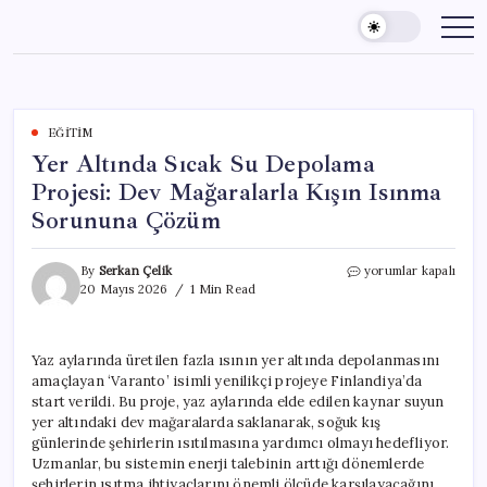
Skip
to
content
EĞITIM
Yer Altında Sıcak Su Depolama
Projesi: Dev Mağaralarla Kışın Isınma
Sorununa Çözüm
Yer
By
Serkan Çelik
yorumlar kapalı
Altında
20 Mayıs 2026
1 Min Read
Sıcak
Su
Depolama
Yaz aylarında üretilen fazla ısının yer altında depolanmasını
Projesi:
amaçlayan ‘Varanto’ isimli yenilikçi projeye Finlandiya’da
Dev
Mağaralarla
start verildi. Bu proje, yaz aylarında elde edilen kaynar suyun
Kışın
yer altındaki dev mağaralarda saklanarak, soğuk kış
Isınma
günlerinde şehirlerin ısıtılmasına yardımcı olmayı hedefliyor.
Sorununa
Uzmanlar, bu sistemin enerji talebinin arttığı dönemlerde
Çözüm
şehirlerin ısıtma ihtiyaçlarını önemli ölçüde karşılayacağını