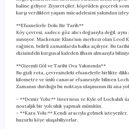
haline geliyor. Ziyaretçiler, köprüden geçerek so
karşı verdikleri yaşam mücadelesini yakından izleye
**Efsanelerle Dolu Bir Tarih**
Köy çevresi, sadece göz alıcı doğasıyla değil, aynı
sunuyor. Mackenzie Klanı’nın merkezi olan Leod Ka
rağmen, belirli zamanlarda halka açılıyor. Bu tarih
dizisindeki kurgusal kaleden ilham almasıyla biliniy
**Gizemli Göl ve Tarihi Ova Yakınında**
Bu gizli rota, çevresindeki efsanelerle birlikte di
kilometre ve ünlü canavar efsanesiyle bilinen Loc
Zamanın durduğu bu noktaya ulaşmanın iki ana yol
– **Demir Yolu:** Inverness ve Kyle of Lochalsh ü
nostaljik bir yolculuk yapmak mümkün.
– **Kara Yolu:** Kendi aracıyla gelmek isteyenler,
huzurlu köye ulaşabiliyorlar.