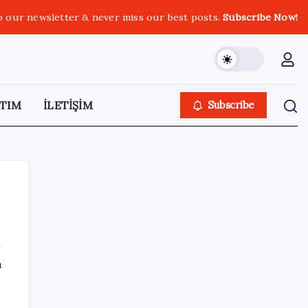
o our newsletter & never miss our best posts.
Subscribe Now!
TIM
İLETİŞİM
Subscribe
SON YAZILAR
ı
500 tam puan almıştı… LGS birincisi
Umut’un tercihi belli oldu