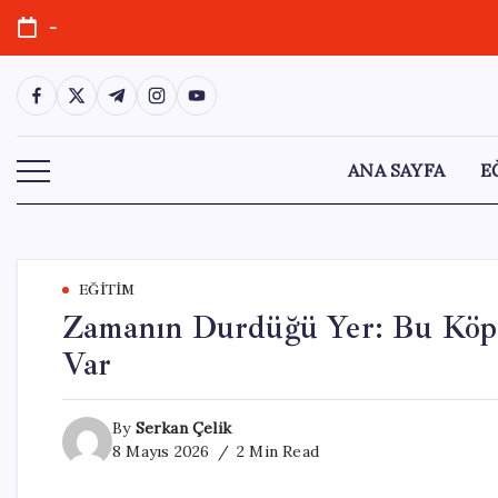
Skip
-
to
content
https://www.facebook.com/
https://twitter.com/
https://t.me/
https://www.instagram.com/
https://youtube.com/
ANA SAYFA
E
EĞITIM
Zamanın Durdüğü Yer: Bu Köpr
Var
By
Serkan Çelik
8 Mayıs 2026
2 Min Read