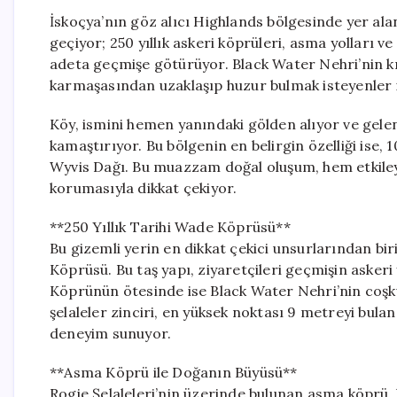
İskoçya’nın göz alıcı Highlands bölgesinde yer alan
geçiyor; 250 yıllık askeri köprüleri, asma yolları ve
adeta geçmişe götürüyor. Black Water Nehri’nin k
karmaşasından uzaklaşıp huzur bulmak isteyenler iç
Köy, ismini hemen yanındaki gölden alıyor ve gelene
kamaştırıyor. Bu bölgenin en belirgin özelliği ise, 
Wyvis Dağı. Bu muazzam doğal oluşum, hem etkiley
korumasıyla dikkat çekiyor.
**250 Yıllık Tarihi Wade Köprüsü**
Bu gizemli yerin en dikkat çekici unsurlarından biri
Köprüsü. Bu taş yapı, ziyaretçileri geçmişin askeri
Köprünün ötesinde ise Black Water Nehri’nin coşkul
şelaleler zinciri, en yüksek noktası 9 metreyi bul
deneyim sunuyor.
**Asma Köprü ile Doğanın Büyüsü**
Rogie Şelaleleri’nin üzerinde bulunan asma köprü, 