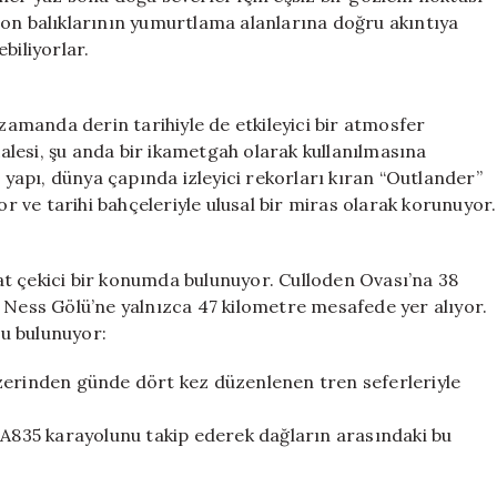
mon balıklarının yumurtlama alanlarına doğru akıntıya
biliyorlar.
 zamanda derin tarihiyle de etkileyici bir atmosfer
lesi, şu anda bir ikametgah olarak kullanılmasına
i yapı, dünya çapında izleyici rekorları kıran “Outlander”
or ve tarihi bahçeleriyle ulusal bir miras olarak korunuyor.
kkat çekici bir konumda bulunuyor. Culloden Ovası’na 38
h Ness Gölü’ne yalnızca 47 kilometre mesafede yer alıyor.
u bulunuyor:
zerinden günde dört kez düzenlenen tren seferleriyle
 A835 karayolunu takip ederek dağların arasındaki bu