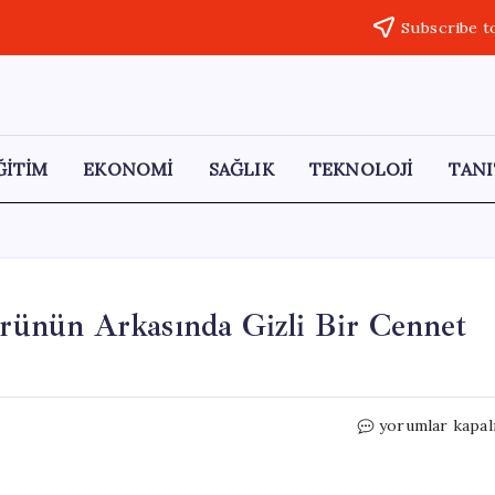
Subscribe t
ĞİTİM
EKONOMİ
SAĞLIK
TEKNOLOJİ
TANI
ünün Arkasında Gizli Bir Cennet
Zamanın
yorumlar kapal
Durdüğü
Yer:
Bu