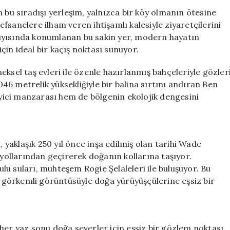
Köprünün
 bu sıradışı yerleşim, yalnızca bir köy olmanın ötesine
Arkasında
 efsanelere ilham veren ihtişamlı kalesiyle ziyaretçilerini
Gizli
ıyısında konumlanan bu sakin yer, modern hayatın
Bir
in ideal bir kaçış noktası sunuyor.
Cennet
Var
ksel taş evleri ile özenle hazırlanmış bahçeleriyle gözler
için
1046 metrelik yüksekliğiyle bir balina sırtını andıran Ben
ici manzarası hem de bölgenin ekolojik dengesini
, yaklaşık 250 yıl önce inşa edilmiş olan tarihi Wade
 yollarından geçirerek doğanın kollarına taşıyor.
u suları, muhteşem Rogie Şelaleleri ile buluşuyor. Bu
an görkemli görüntüsüyle doğa yürüyüşçülerine eşsiz bir
her yaz sonu doğa severler için eşsiz bir gözlem noktası