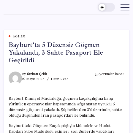
Skip
to
content
EĞITIM
Bayburt’ta 5 Düzensiz Göçmen
Yakalandı, 3 Sahte Pasaport Ele
Geçirildi
Bayburt’ta
By
Serkan Çelik
yorumlar kapalı
5
15 Mayıs 2026
1 Min Read
Düzensiz
Göçmen
Yakalandı,
Bayburt Emniyet Müdürlüğü, göçmen kaçakçılığına karşı
3
yürütülen operasyonlar kapsamında Afganistan uyruklu 5
Sahte
Pasaport
düzensiz göçmeni yakaladı. Şüphelilerden 3’ü üzerinde, sahte
Ele
olduğu düşünülen İran pasaportları ile bulundu.
Geçirildi
için
Bayburt’taki Göçmen Kaçakçılığıyla Mücadele ve Hudut
Kapıları Şube Müdürlüğü ekipleri, son günlerde yaptıkları