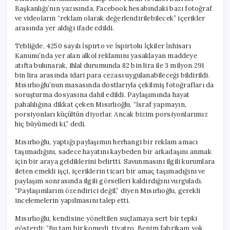
Başkanlığı’nın yazısında, Facebook hesabındaki bazı fotoğraf
ve videoların “reklam olarak değerlendirilebilecek” içerikler
arasında yer aldığı ifade edildi.
Tebliğde, 4250 sayılı İspirto ve İspirtolu İçkiler İnhisarı
Kanunu’nda yer alan alkol reklamını yasaklayan maddeye
atıfta bulunarak, ihlal durumunda 82 bin lira ile 3 milyon 291
bin lira arasında idari para cezası uygulanabileceği bildirildi.
Mısırlıoğlu’nun masasında dostlarıyla çekilmiş fotoğrafları da
soruşturma dosyasına dahil edildi. Paylaşımında hayat
pahalılığına dikkat çeken Mısırlıoğlu, “İsraf yapmayın,
porsiyonları küçültün diyorlar. Ancak bizim porsiyonlarımız
hiç büyümedi ki,” dedi.
Mısırlıoğlu, yaptığı paylaşımın herhangi bir reklam amacı
taşımadığını, sadece hayatını kaybeden bir arkadaşını anmak
için bir araya geldiklerini belirtti. Savunmasını ilgili kurumlara
ileten emekli işçi, içeriklerin ticari bir amaç taşımadığını ve
paylaşım sonrasında ilgili görselleri kaldırdığını vurguladı.
“Paylaşımlarım özendirici değil,” diyen Mısırlıoğlu, gerekli
incelemelerin yapılmasını talep etti.
Mısırlıoğlu, kendisine yöneltilen suçlamaya sert bir tepki
gösterdi: “Bu tam bir komedi, tiyatro. Benim fabrikam yok,