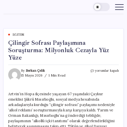
Skip
to
content
EĞITIM
Çilingir Sofrası Paylaşımına
Soruşturma: Milyonluk Cezayla Yüz
Yüze
Çilingir
By
Serkan Çelik
yorumlar kapalı
Sofrası
15 Mayıs 2026
1 Min Read
Paylaşımına
Soruşturma:
Milyonluk
Artvin’in Hopa ilçesinde yaşayan 67 yaşındaki Çaykur
Cezayla
emeklisi Şükrü Mısırlıoğlu, sosyal medya hesabında
Yüz
Yüze
arkadaşlarıyla kurduğu “çilingir sofrası” paylaşımı nedeniyle
için
‘alkol reklamı’ soruşturmasıyla karşı karşıya kaldı. Tarım ve
Orman Bakanlığı, Mısırlıoğlu’na gönderdiği tebliğde,
paylaşımının “alkollü içki tanıtımı” olarak değerlendirildiğini
belirterek savunmasını talep etti. Tütün ve Alkol Dairesi