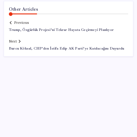
Other Articles
Previous
Trump, Özgürlük Projesi’ni Tekrar Hayata Geçirmeyi Planlıyor
Next
Burcu Köksal, CHP’den İstifa Edip AK Parti’ye Katılacağını Duyurdu
SON YAZILAR
Türkiye’ye gelen turistler alışveriş yapmadı, saçını
yaptırdı!