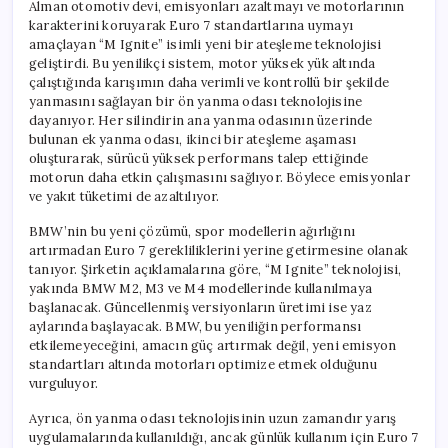
Alman otomotiv devi, emisyonları azaltmayı ve motorlarının
karakterini koruyarak Euro 7 standartlarına uymayı
amaçlayan “M Ignite” isimli yeni bir ateşleme teknolojisi
geliştirdi. Bu yenilikçi sistem, motor yüksek yük altında
çalıştığında karışımın daha verimli ve kontrollü bir şekilde
yanmasını sağlayan bir ön yanma odası teknolojisine
dayanıyor. Her silindirin ana yanma odasının üzerinde
bulunan ek yanma odası, ikinci bir ateşleme aşaması
oluşturarak, sürücü yüksek performans talep ettiğinde
motorun daha etkin çalışmasını sağlıyor. Böylece emisyonlar
ve yakıt tüketimi de azaltılıyor.
BMW’nin bu yeni çözümü, spor modellerin ağırlığını
artırmadan Euro 7 gerekliliklerini yerine getirmesine olanak
tanıyor. Şirketin açıklamalarına göre, “M Ignite” teknolojisi,
yakında BMW M2, M3 ve M4 modellerinde kullanılmaya
başlanacak. Güncellenmiş versiyonların üretimi ise yaz
aylarında başlayacak. BMW, bu yeniliğin performansı
etkilemeyeceğini, amacın güç artırmak değil, yeni emisyon
standartları altında motorları optimize etmek olduğunu
vurguluyor.
Ayrıca, ön yanma odası teknolojisinin uzun zamandır yarış
uygulamalarında kullanıldığı, ancak günlük kullanım için Euro 7