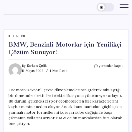
Skip
to
content
HABER
BMW, Benzinli Motorlar için Yenilikçi
Çözüm Sunuyor!
BMW,
By
Serkan Çelik
yorumlar kapalı
Benzinli
11 Mayıs 2026
1 Min Read
Motorlar
için
Yenilikçi
Otomotiv sektörü, çevre düzenlemelerinin giderek sıkılaştığı
Çözüm
bir dönemde, üreticileri elektrifikasyona yönelmeye zorluyor.
Sunuyor!
için
Bu durum, geleneksel spor otomobillerin bile karakterlerini
kaybetmesine neden oluyor. Ancak, bazı markalar, güçlü içten
yanmalı motor formüllerini koruyarak bu değişimle başa
çıkmanın yollarını arıyor. BMW de bu markalardan biri olarak
öne çıkıyor.