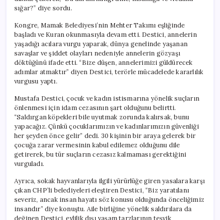
sığar?” diye sordu.
Kongre, Mamak Belediyesi’nin Mehter Takımı eşliğinde
başladı ve Kuran okunmasıyla devam etti. Destici, annelerin
yaşadığı acılara vurgu yaparak, dünya genelinde yaşanan
savaşlar ve şiddet olayları nedeniyle annelerin gözyaşı
döktüğünü ifade etti. “Bize düşen, annelerimizi güldürecek
adımlar atmaktır” diyen Destici, terörle mücadelede kararlılık
vurgusu yaptı.
Mustafa Destici, çocuk ve kadın istismarına yönelik suçların
önlenmesi için idam cezasının şart olduğunu belirtti.
“Saldırgan köpekleri bile uyutmak zorunda kalırsak, bunu
yapacağız. Çünkü çocuklarımızın ve kadınlarımızın güvenliği
her şeyden önce gelir” dedi. 30 kişinin bir araya gelerek bir
çocuğa zarar vermesinin kabul edilemez olduğunu dile
getirerek, bu tür suçların cezasız kalmaması gerektiğini
vurguladı.
Ayrıca, sokak hayvanlarıyla ilgili yürürlüğe giren yasalara karşı
çıkan CHP’li belediyeleri eleştiren Destici, “Biz yaratılanı
severiz, ancak insan hayatı söz konusu olduğunda önceliğimiz
insandır” diye konuştu. Aile birliğine yönelik saldırılara da
değinen Destici, evlilik dışı yaşam tarzlarının teşvik