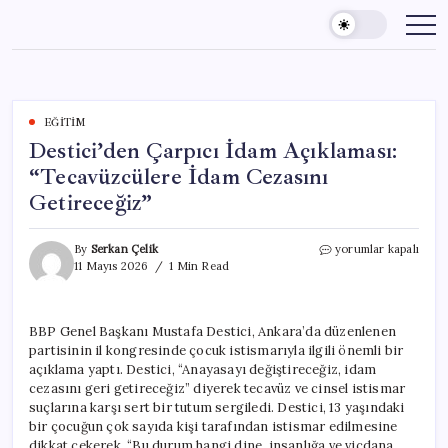
Skip
to
content
EĞITIM
Destici’den Çarpıcı İdam Açıklaması:
“Tecavüzcülere İdam Cezasını
Getireceğiz”
Destici’den
By
Serkan Çelik
yorumlar kapalı
Çarpıcı
11 Mayıs 2026
1 Min Read
İdam
Açıklaması:
“Tecavüzcülere
BBP Genel Başkanı Mustafa Destici, Ankara’da düzenlenen
İdam
partisinin il kongresinde çocuk istismarıyla ilgili önemli bir
Cezasını
Getireceğiz”
açıklama yaptı. Destici, “Anayasayı değiştireceğiz, idam
için
cezasını geri getireceğiz” diyerek tecavüz ve cinsel istismar
suçlarına karşı sert bir tutum sergiledi. Destici, 13 yaşındaki
bir çocuğun çok sayıda kişi tarafından istismar edilmesine
dikkat çekerek, “Bu durum hangi dine, insanlığa ve vicdana