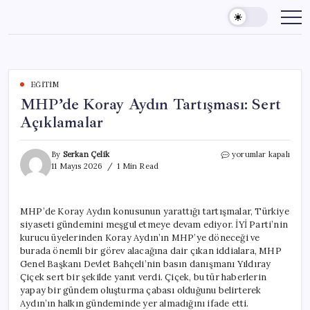
Skip
to
content
EĞITIM
MHP’de Koray Aydın Tartışması: Sert
Açıklamalar
MHP’de
By
Serkan Çelik
yorumlar kapalı
Koray
11 Mayıs 2026
1 Min Read
Aydın
Tartışması:
Sert
MHP’de Koray Aydın konusunun yarattığı tartışmalar, Türkiye
Açıklamalar
siyaseti gündemini meşgul etmeye devam ediyor. İYİ Parti’nin
için
kurucu üyelerinden Koray Aydın’ın MHP’ye döneceği ve
burada önemli bir görev alacağına dair çıkan iddialara, MHP
Genel Başkanı Devlet Bahçeli’nin basın danışmanı Yıldıray
Çiçek sert bir şekilde yanıt verdi. Çiçek, bu tür haberlerin
yapay bir gündem oluşturma çabası olduğunu belirterek
Aydın’ın halkın gündeminde yer almadığını ifade etti.