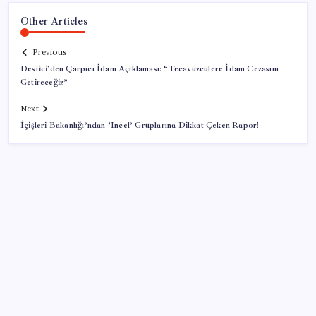
Other Articles
Previous
Destici’den Çarpıcı İdam Açıklaması: “Tecavüzcülere İdam Cezasını
Getireceğiz”
Next
İçişleri Bakanlığı’ndan ‘Incel’ Gruplarına Dikkat Çeken Rapor!
SON YAZILAR
Erdoğan ve YAŞ üyeleri, Anıtkabir’i ziyaret etti