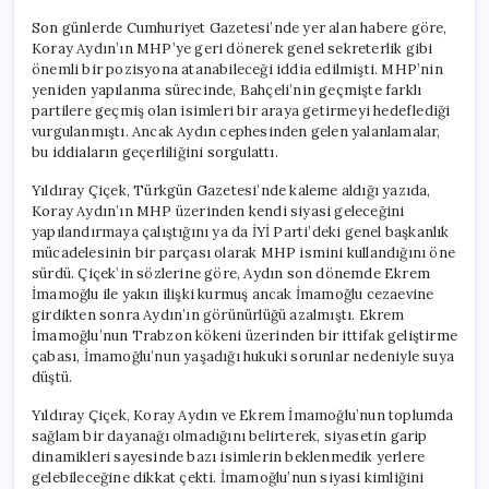
Son günlerde Cumhuriyet Gazetesi’nde yer alan habere göre,
Koray Aydın’ın MHP’ye geri dönerek genel sekreterlik gibi
önemli bir pozisyona atanabileceği iddia edilmişti. MHP’nin
yeniden yapılanma sürecinde, Bahçeli’nin geçmişte farklı
partilere geçmiş olan isimleri bir araya getirmeyi hedeflediği
vurgulanmıştı. Ancak Aydın cephesinden gelen yalanlamalar,
bu iddiaların geçerliliğini sorgulattı.
Yıldıray Çiçek, Türkgün Gazetesi’nde kaleme aldığı yazıda,
Koray Aydın’ın MHP üzerinden kendi siyasi geleceğini
yapılandırmaya çalıştığını ya da İYİ Parti’deki genel başkanlık
mücadelesinin bir parçası olarak MHP ismini kullandığını öne
sürdü. Çiçek’in sözlerine göre, Aydın son dönemde Ekrem
İmamoğlu ile yakın ilişki kurmuş ancak İmamoğlu cezaevine
girdikten sonra Aydın’ın görünürlüğü azalmıştı. Ekrem
İmamoğlu’nun Trabzon kökeni üzerinden bir ittifak geliştirme
çabası, İmamoğlu’nun yaşadığı hukuki sorunlar nedeniyle suya
düştü.
Yıldıray Çiçek, Koray Aydın ve Ekrem İmamoğlu’nun toplumda
sağlam bir dayanağı olmadığını belirterek, siyasetin garip
dinamikleri sayesinde bazı isimlerin beklenmedik yerlere
gelebileceğine dikkat çekti. İmamoğlu’nun siyasi kimliğini