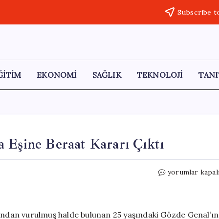
Subscribe t
ĞİTİM
EKONOMİ
SAĞLIK
TEKNOLOJİ
TANI
 Eşine Beraat Kararı Çıktı
Gözde
yorumlar kapal
Genal
Cinayeti
Davasında
Eşine
şından vurulmuş halde bulunan 25 yaşındaki Gözde Genal’ın