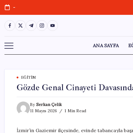
Skip
-
to
content
https://www.facebook.com/
https://twitter.com/
https://t.me/
https://www.instagram.com/
https://youtube.com/
ANA SAYFA
E
EĞITIM
Gözde Genal Cinayeti Davasında
By
Serkan Çelik
11 Mayıs 2026
1 Min Read
İzmir’in Gaziemir ilçesinde, evinde tabancayla ba