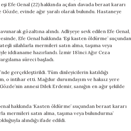
Beraat
n eşi Efe Genal (22) hakkında açılan davada beraat kararı
Kararı
ve Gözde, evinde ağır yaralı olarak bulundu. Hastaneye
Çıktı
için
savunarak gözaltına alındı. Adliyeye sevk edilen Efe Genal,
esinde, Efe Genal hakkında ‘Eşi kasten öldürme’ suçunda
ateşli silahlarla mermileri satın alma, taşıma veya
yle iddianame hazırlandı. İzmir 18’inci Ağır Ceza
argılama süreci başladı.
e gerçekleştirildi. Tüm dinleyicilerin katıldığı
m, o intihar etti. Mağdur durumdayım ve haksız yere
Gözde’nin annesi Dilek Erdemir, sanığın en ağır şekilde
 Genal hakkında ‘Kasten öldürme’ suçundan beraat kararı
hlarla mermileri satın alma, taşıma veya bulundurma’
kluğuyla alındığı ifade edildi.