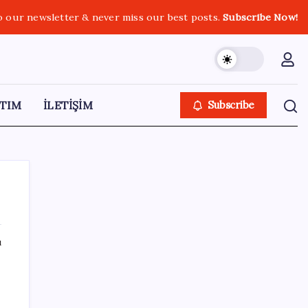
o our newsletter & never miss our best posts.
Subscribe Now!
TIM
İLETİŞİM
Subscribe
ı
SON YAZILAR
Resmi Gazete’de bugün (08.08.2026)