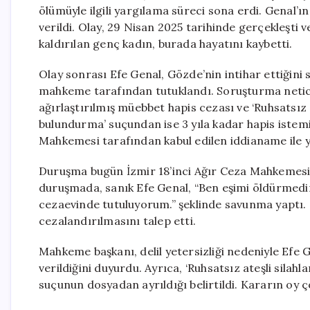
ölümüyle ilgili yargılama süreci sona erdi. Genal’ı
verildi. Olay, 29 Nisan 2025 tarihinde gerçekleşti 
kaldırılan genç kadın, burada hayatını kaybetti.
Olay sonrası Efe Genal, Gözde’nin intihar ettiğini 
mahkeme tarafından tutuklandı. Soruşturma netic
ağırlaştırılmış müebbet hapis cezası ve ‘Ruhsatsız 
bulundurma’ suçundan ise 3 yıla kadar hapis istemi
Mahkemesi tarafından kabul edilen iddianame ile y
Duruşma bugün İzmir 18’inci Ağır Ceza Mahkemesi’nd
duruşmada, sanık Efe Genal, “Ben eşimi öldürmedi
cezaevinde tutuluyorum.” şeklinde savunma yaptı. 
cezalandırılmasını talep etti.
Mahkeme başkanı, delil yetersizliği nedeniyle Efe
verildiğini duyurdu. Ayrıca, ‘Ruhsatsız ateşli sila
suçunun dosyadan ayrıldığı belirtildi. Kararın oy ço