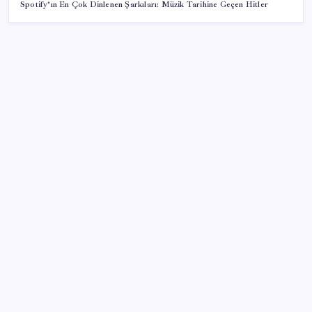
Spotify’ın En Çok Dinlenen Şarkıları: Müzik Tarihine Geçen Hitler
SON YAZILAR
Yapay zekayı kandıran korsan, 14 şirketin sistemine
sızdı
Borsada 4 büyüklerin yarışı kızıştı: Yatırımcısına
kazandıran tek takım Beşiktaş
Mevduat faizinde mart ayından bu yana bir ilk
yaşandı!
ASELSAN TOLUN P Testini Tamamladı: Sığınak