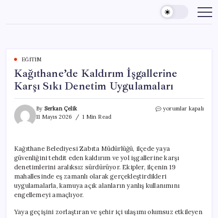
Skip
to
content
EĞITIM
Kağıthane’de Kaldırım İşgallerine
Karşı Sıkı Denetim Uygulamaları
Kağıthane’de
By
Serkan Çelik
yorumlar kapalı
Kaldırım
11 Mayıs 2026
1 Min Read
İşgallerine
Karşı
Sıkı
Kağıthane Belediyesi Zabıta Müdürlüğü, ilçede yaya
Denetim
güvenliğini tehdit eden kaldırım ve yol işgallerine karşı
Uygulamaları
için
denetimlerini aralıksız sürdürüyor. Ekipler, ilçenin 19
mahallesinde eş zamanlı olarak gerçekleştirdikleri
uygulamalarla, kamuya açık alanların yanlış kullanımını
engellemeyi amaçlıyor.
Yaya geçişini zorlaştıran ve şehir içi ulaşımı olumsuz etkileyen