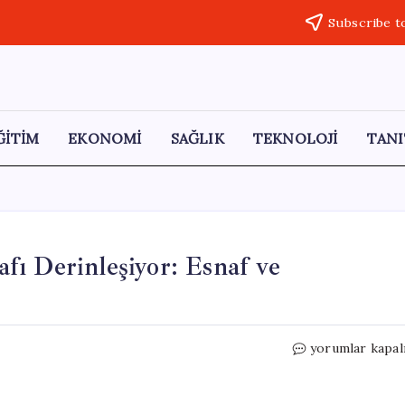
Subscribe t
ĞİTİM
EKONOMİ
SAĞLIK
TEKNOLOJİ
TANI
lafı Derinleşiyor: Esnaf ve
Kapalıçarşı’da
yorumlar kapal
Çekili
Altın
İhtilafı