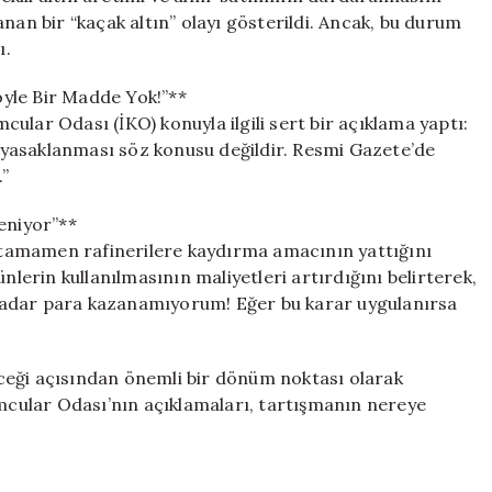
nan bir “kaçak altın” olayı gösterildi. Ancak, bu durum
ı.
yle Bir Madde Yok!”**
ular Odası (İKO) konuyla ilgili sert bir açıklama yaptı:
in yasaklanması söz konusu değildir. Resmi Gazete’de
”
eniyor”**
ti tamamen rafinerilere kaydırma amacının yattığını
nlerin kullanılmasının maliyetleri artırdığını belirterek,
Bu kadar para kazanamıyorum! Eğer bu karar uygulanırsa
leceği açısından önemli bir dönüm noktası olarak
umcular Odası’nın açıklamaları, tartışmanın nereye