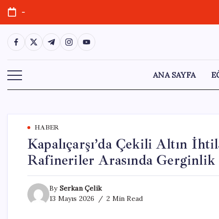
Skip
-
to
content
https://www.facebook.com/
https://twitter.com/
https://t.me/
https://www.instagram.com/
https://youtube.com/
ANA SAYFA
E
HABER
Kapalıçarşı’da Çekili Altın İhti
Rafineriler Arasında Gerginlik
By
Serkan Çelik
13 Mayıs 2026
2 Min Read