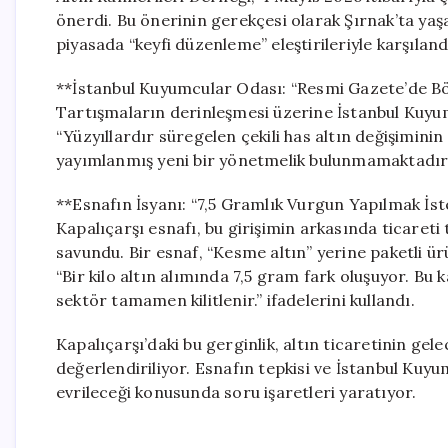
önerdi. Bu önerinin gerekçesi olarak Şırnak’ta yaşa
piyasada “keyfi düzenleme” eleştirileriyle karşıland
**İstanbul Kuyumcular Odası: “Resmi Gazete’de Bö
Tartışmaların derinleşmesi üzerine İstanbul Kuyumc
“Yüzyıllardır süregelen çekili has altın değişimin
yayımlanmış yeni bir yönetmelik bulunmamaktadır.
**Esnafın İsyanı: “7,5 Gramlık Vurgun Yapılmak İst
Kapalıçarşı esnafı, bu girişimin arkasında ticare
savundu. Bir esnaf, “Kesme altın” yerine paketli ürü
“Bir kilo altın alımında 7,5 gram fark oluşuyor. 
sektör tamamen kilitlenir.” ifadelerini kullandı.
Kapalıçarşı’daki bu gerginlik, altın ticaretinin ge
değerlendiriliyor. Esnafın tepkisi ve İstanbul Kuy
evrileceği konusunda soru işaretleri yaratıyor.