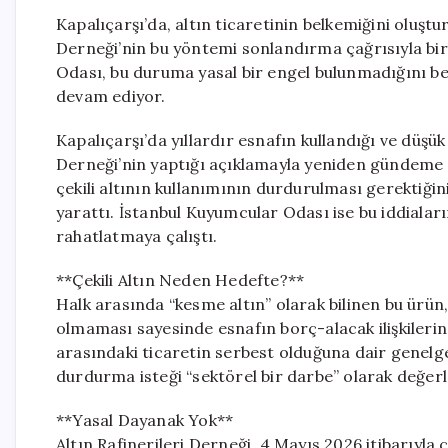
Kapalıçarşı’da, altın ticaretinin belkemiğini oluştur
Derneği’nin bu yöntemi sonlandırma çağrısıyla bir
Odası, bu duruma yasal bir engel bulunmadığını be
devam ediyor.
Kapalıçarşı’da yıllardır esnafın kullandığı ve düşük 
Derneği’nin yaptığı açıklamayla yeniden gündeme g
çekili altının kullanımının durdurulması gerektiğin
yarattı. İstanbul Kuyumcular Odası ise bu iddialar
rahatlatmaya çalıştı.
**Çekili Altın Neden Hedefte?**
Halk arasında “kesme altın” olarak bilinen bu ürün,
olmaması sayesinde esnafın borç-alacak ilişkilerind
arasındaki ticaretin serbest olduğuna dair genelg
durdurma isteği “sektörel bir darbe” olarak değerle
**Yasal Dayanak Yok**
Altın Rafinerileri Derneği, 4 Mayıs 2026 itibarıyla