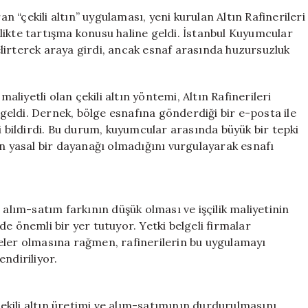
Derinleşiyor:
an “çekili altın” uygulaması, yeni kurulan Altın Rafinerileri
Esnaf
likte tartışma konusu haline geldi. İstanbul Kuyumcular
ve
lirterek araya girdi, ancak esnaf arasında huzursuzluk
Rafineriler
Arasında
Gerginlik
maliyetli olan çekili altın yöntemi, Altın Rafinerileri
için
eldi. Dernek, bölge esnafına gönderdiği bir e-posta ile
i bildirdi. Bu durum, kuyumcular arasında büyük bir tepki
ın yasal bir dayanağı olmadığını vurgulayarak esnafı
 alım-satım farkının düşük olması ve işçilik maliyetinin
e önemli bir yer tutuyor. Yetki belgeli firmalar
eler olmasına rağmen, rafinerilerin bu uygulamayı
ndiriliyor.
 çekili altın üretimi ve alım-satımının durdurulmasını