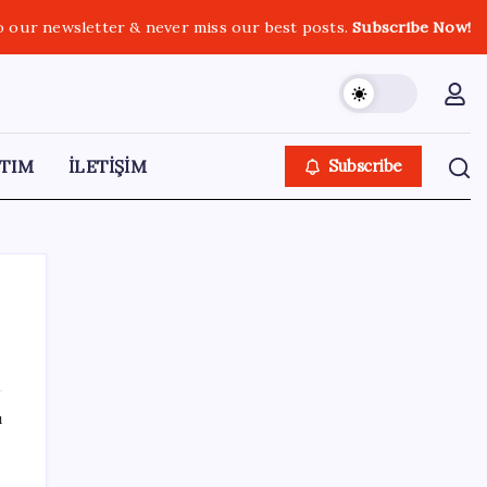
o our newsletter & never miss our best posts.
Subscribe Now!
TIM
İLETİŞİM
Subscribe
SON YAZILAR
ı
Türkiye’ye gelen turistler alışveriş yapmadı,
saçını yaptırdı!