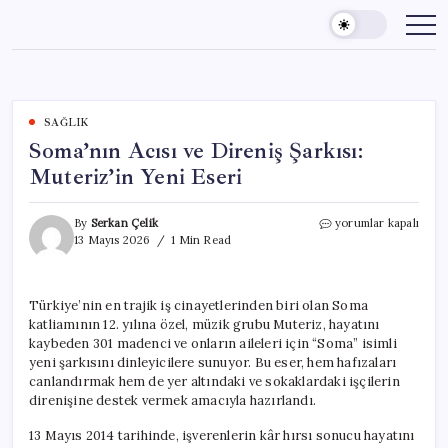
Skip
to
content
SAĞLIK
Soma’nın Acısı ve Direniş Şarkısı:
Muteriz’in Yeni Eseri
Soma’nın
By
Serkan Çelik
yorumlar kapalı
Acısı
13 Mayıs 2026
1 Min Read
ve
Direniş
Şarkısı:
Türkiye’nin en trajik iş cinayetlerinden biri olan Soma
Muteriz’in
katliamının 12. yılına özel, müzik grubu Muteriz, hayatını
Yeni
Eseri
kaybeden 301 madenci ve onların aileleri için “Soma” isimli
için
yeni şarkısını dinleyicilere sunuyor. Bu eser, hem hafızaları
canlandırmak hem de yer altındaki ve sokaklardaki işçilerin
direnişine destek vermek amacıyla hazırlandı.
13 Mayıs 2014 tarihinde, işverenlerin kâr hırsı sonucu hayatını