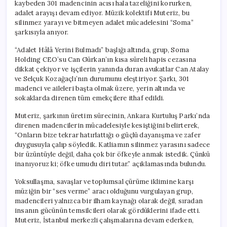
kaybeden 301 madencinin acısı hala tazeliğini korurken,
adalet arayışı devam ediyor. Müzik kolektifi Muteriz, bu
silinmez yarayı ve bitmeyen adalet mücadelesini “Soma”
şarkısıyla anıyor.
“Adalet Hâlâ Yerini Bulmadı” başlığı altında, grup, Soma
Holding CEO’su Can Gürkan’ın kısa süreli hapis cezasına
dikkat çekiyor ve işçilerin yanında duran avukatlar Can Atalay
ve Selçuk Kozağaçlı’nın durumunu eleştiriyor. Şarkı, 301
madenci ve aileleri başta olmak üzere, yerin altında ve
sokaklarda direnen tüm emekçilere ithaf edildi.
Muteriz, şarkının üretim sürecinin, Ankara Kurtuluş Parkı’nda
direnen madencilerin mücadelesiyle kesiştiğini belirterek,
“Onların bize tekrar hatırlattığı o güçlü dayanışma ve zafer
duygusuyla çalıp söyledik. Katliamın silinmez yarasını sadece
bir üzüntüyle değil, daha çok bir öfkeyle anmak istedik. Çünkü
inanıyoruz ki; öfke umudu diri tutar.” açıklamasında bulundu.
Yoksullaşma, savaşlar ve toplumsal çürüme iklimine karşı
müziğin bir “ses verme” aracı olduğunu vurgulayan grup,
madencileri yalnızca bir ilham kaynağı olarak değil, sıradan
insanın gücünün temsilcileri olarak gördüklerini ifade etti.
Muteriz, İstanbul merkezli çalışmalarına devam ederken,