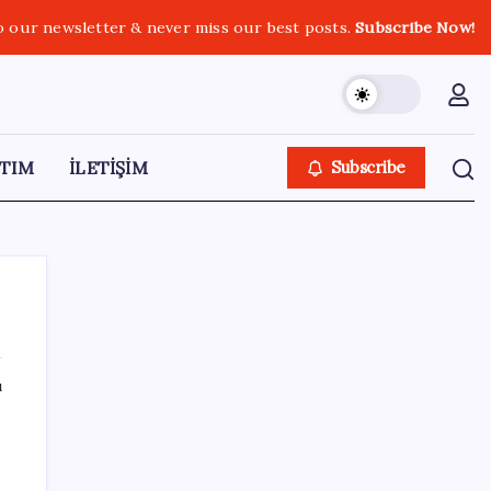
o our newsletter & never miss our best posts.
Subscribe Now!
TIM
İLETİŞİM
Subscribe
ı
SON YAZILAR
Erdoğan ve YAŞ üyeleri, Anıtkabir’i ziyaret
etti