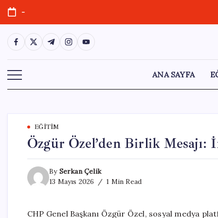
Skip
-
to
content
https://www.facebook.com/
https://twitter.com/
https://t.me/
https://www.instagram.com/
https://youtube.com/
ANA SAYFA
E
EĞITIM
Özgür Özel’den Birlik Mesajı: İ
By
Serkan Çelik
13 Mayıs 2026
1 Min Read
CHP Genel Başkanı Özgür Özel, sosyal medya platf