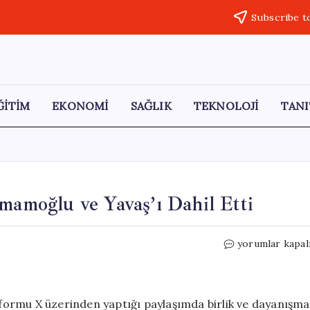
Subscribe t
ĞİTİM
EKONOMİ
SAĞLIK
TEKNOLOJİ
TANI
mamoğlu ve Yavaş’ı Dahil Etti
Özgür
yorumlar kapal
Özel’den
Birlik
Mesajı:
İmamoğlu
ormu X üzerinden yaptığı paylaşımda birlik ve dayanışma