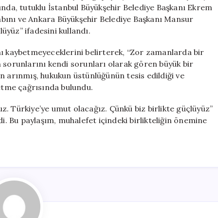
ve
ında, tutuklu İstanbul Büyükşehir Belediye Başkanı Ekrem
Yavaş’ı
bını ve Ankara Büyükşehir Belediye Başkanı Mansur
Dahil
lüyüz” ifadesini kullandı.
Etti
için
nı kaybetmeyeceklerini belirterek, “Zor zamanlarda bir
 sorunlarını kendi sorunları olarak gören büyük bir
tten arınmış, hukukun üstünlüğünün tesis edildiği ve
 etme çağrısında bulundu.
ruz. Türkiye’ye umut olacağız. Çünkü biz birlikte güçlüyüz”
di. Bu paylaşım, muhalefet içindeki birlikteliğin önemine