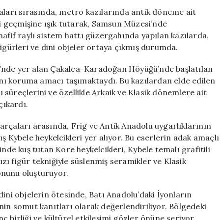
Tutan
aları sırasında, metro kazılarında antik döneme ait
Buluntular:
ihi geçmişine ışık tutarak, Samsun Müzesi’nde
Metro
hafif raylı sistem hattı güzergahında yapılan kazılarda,
Kazısında
figürleri ve dini objeler ortaya çıkmış durumda.
Kybele
Heykeli
i’nde yer alan Çakalca-Karadoğan Höyüğü’nde başlatılan
Keşfedildi
rını koruma amacı taşımaktaydı. Bu kazılardan elde edilen
için
süreçlerini ve özellikle Arkaik ve Klasik dönemlere ait
çıkardı.
rçaları arasında, Frig ve Antik Anadolu uygarlıklarının
ş Kybele heykelcikleri yer alıyor. Bu eserlerin adak amaçlı
nde kuş tutan Kore heykelcikleri, Kybele temalı grafitili
mızı figür tekniğiyle süslenmiş seramikler ve Klasik
onunu oluşturuyor.
ini objelerin ötesinde, Batı Anadolu’daki İyonların
nin somut kanıtları olarak değerlendiriliyor. Bölgedeki
 birliği ve kültürel etkileşimi gözler önüne seriyor.