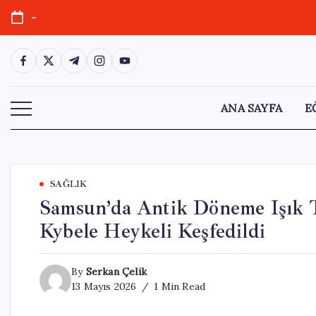
Skip
-
to
content
https://www.facebook.com/
https://twitter.com/
https://t.me/
https://www.instagram.com/
https://youtube.com/
ANA SAYFA
E
SAĞLIK
Samsun’da Antik Döneme Işık T
Kybele Heykeli Keşfedildi
By
Serkan Çelik
13 Mayıs 2026
1 Min Read