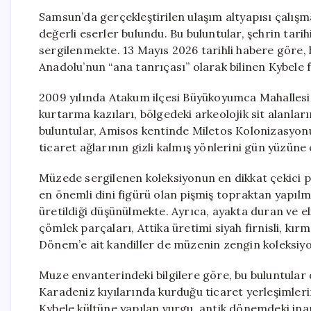
Samsun’da gerçekleştirilen ulaşım altyapısı çalışm
değerli eserler bulundu. Bu buluntular, şehrin tar
sergilenmekte. 13 Mayıs 2026 tarihli habere göre, 
Anadolu’nun “ana tanrıçası” olarak bilinen Kybele 
2009 yılında Atakum ilçesi Büyükoyumca Mahalles
kurtarma kazıları, bölgedeki arkeolojik sit alanla
buluntular, Amisos kentinde Miletos Kolonizasyonu 
ticaret ağlarının gizli kalmış yönlerini gün yüzüne 
Müzede sergilenen koleksiyonun en dikkat çekici pa
en önemli dini figürü olan pişmiş topraktan yapılmı
üretildiği düşünülmekte. Ayrıca, ayakta duran ve eli
çömlek parçaları, Attika üretimi siyah firnisli, kır
Dönem’e ait kandiller de müzenin zengin koleksiy
Muze envanterindeki bilgilere göre, bu buluntular d
Karadeniz kıyılarında kurduğu ticaret yerleşimleri
Kybele kültüne yapılan vurgu, antik dönemdeki inanç