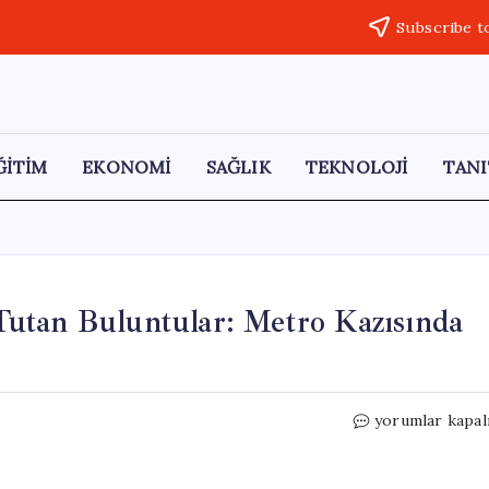
Subscribe t
ĞİTİM
EKONOMİ
SAĞLIK
TEKNOLOJİ
TANI
utan Buluntular: Metro Kazısında
Samsun’da
yorumlar kapal
Antik
Döneme
Işık