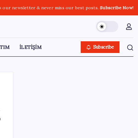
o our newsletter & never miss our best posts.
Subscribe Now!
TIM
İLETİŞİM
Subscribe
SON YAZILAR
ı
Erdoğan ve YAŞ üyeleri, Anıtkabir’i ziyaret
etti