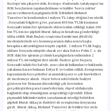
Boztepe’nin şikayeti oldu. Boztepe, ifadesinde Antalyaspor’un
SGK borçlarının yapılandırılması ve kulübe ‘borcu yoktur’
yazısı verilmesi karşılığında SGK İl Müdürü Mehmet
Tanrıöver’in kendisinden 1 milyon TL talep ettiğini öne sürdü
. Dosyadaki bilgilere göre, paranın 800 bin TL’lik kısmının
Konyaaltı’ndaki bir işletmede elden teslim edildiği, kalan 200
bin TL’nin ise şüpheli Murat Akkaş’ın hesabına gönderildiği
iddia edildi. Mali Suçları Araştırma Kurulu’nun (MASAK)
incelemelerinde söz konusu paranın daha sonra başka
hesaplara aktarıldığının tespiti yapıldı . 2 milyon TL’lik bağış
iddiası Dosyada müşteki olarak yer alan Hatice Pelin C. A. da
SGK’daki bir işlemin çözümü karşılığında kendisinden 2
milyon TL istendiğini ileri sürdü. İfadeye göre bu para,
Konyaaltı’ndaki bir kafede, aracı olarak kullanılan ve hakkında
yakalama kararı bulunan Evliya B.’ye teslim edildi. Soruşturma
kapsamında bazı şirketler arasındaki para ve çek hareketleri
de incelemeye alındı . Hazır beton sektöründe faaliyet
gösteren bir firmanın düzenlediği çek üzerinden
gerçekleştirilen para transferlerinin, rüşvet iddialarıyla
bağlantılı olup olmadığının araştırıldığı öğrenildi. Etkin
pişmanlık hükümlerinden yararlanmak istediği belirtilen
şüpheli Murat Akkaş’ın ifadeleri de soruşturma dosyasına
girdi . Murat Akkaş, Mehmet Tanrıöver ile birlikte bir otele