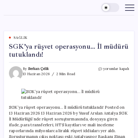
Skip
to
content
SAĞLIK
SGK’ya rüşvet operasyonu… İl müdürü
tutuklandı!
SGK’ya
By
Serkan Çelik
yorumlar kapalı
rüşvet
13 Haziran 2026
2 Min Read
operasyonu…
İl
müdürü
tutuklandı!
için
SGK’ya rüşvet operasyonu… İl müdürü tutuklandı! Posted on
13 Haziran 2026 13 Haziran 2026 by Yusuf Arslan Antalya SGK
İl Müdürlüğü’nde rüşvet soruşturmasında, dosyaya giren
ifade, para transferleri, HTS kayıtları ve mali inceleme
raporlarında milyonlarca liralık rüşvet iddiaları yer aldı.
Soruşturmanın çıkış noktası eski Antalyaspor Başkanı Sinan