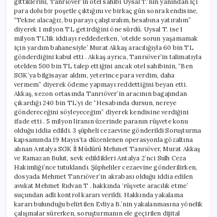
gittiklerini, Tanrıöver’in otel sahibi Uysal T.’nin yanından içi
para dolu bir poşetle çıktığını ve birkaç gün sonra kendisine,
“Tekne alacağız, bu parayı çalıştıralım, hesabına yatıralım”
diyerek 1 milyon TL getirdiğini öne sürdü. Uysal T. ise 1
milyon TL’lik iddiayı reddederken, ‘otelde sorun yaşamamak
için yardım bahanesiyle’ Murat Akkaş aracılığıyla 60 bin TL
gönderdiğini kabul etti . Akkaş ayrıca, Tanrıöver’in talimatıyla
otelden 500 bin TL talep ettiğini ancak otel sahibinin, “Ben
SGK’ya bilgisayar aldım, yeterince para verdim, daha
vermem” diyerek ödeme yapmayı reddettiğini beyan etti.
Akkaş, sezon ortasında Tanrıöver’in aracının bagajından
çıkardığı 240 bin TL’yi de “Hesabında dursun, nereye
göndereceğini söyleyeceğim” diyerek kendisine verdiğini
ifade etti . 5 milyon liranın üzerinde paranın rüşvete konu
olduğu iddia edildi. 3 şüpheli cezaevine gönderildi Soruşturma
kapsamında 19 Mayıs’ta düzenlenen operasyonla gözaltına
alınan Antalya SGK İl Müdürü Mehmet Tanrıöver, Murat Akkaş
ve Ramazan Bulut, sevk edildikleri Antalya 2’nci Sulh Ceza
Hakimliği’nce tutuklandı. Şüpheliler cezaevine gönderilirken,
dosyada Mehmet Tanrıöver’in akrabası olduğu iddia edilen
avukat Mehmet Rıdvan T . hakkında ‘rüşvete aracılık etme’
suçundan adli kontrol kararı verildi. Hakkında yakalama
kararı bulunduğu belirtilen Evliya B.’nin yakalanmasına yönelik
çalışmalar sürerken, soruşturmanın ele geçirilen dijital