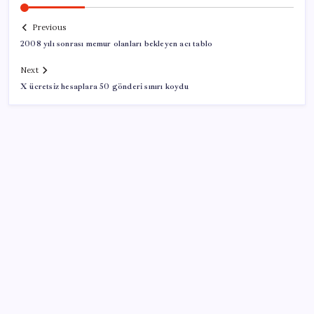
Previous
2008 yılı sonrası memur olanları bekleyen acı tablo
Next
X ücretsiz hesaplara 50 gönderi sınırı koydu
SON YAZILAR
Resmi Gazete’de bugün (08.08.2026)
Copilot için radikal karar: Microsoft logoyu
değiştiriyor!